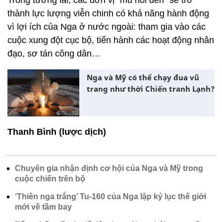
Trong tương lai, các đơn vị “mũ nồi đen” sẽ trở
thành lực lượng viễn chinh có khả năng hành động
vì lợi ích của Nga ở nước ngoài: tham gia vào các
cuộc xung đột cục bộ, tiến hành các hoạt động nhân
đạo, sơ tán công dân…
Nga và Mỹ có thể chạy đua vũ
trang như thời Chiến tranh Lạnh?
Thanh Bình (lược dịch)
Chuyên gia nhận định cơ hội của Nga và Mỹ trong
cuộc chiến trên bộ
‘Thiên nga trắng’ Tu-160 của Nga lập kỷ lục thế giới
mới về tầm bay