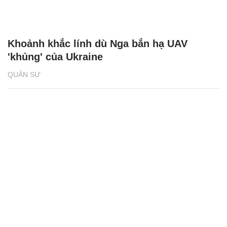
Khoảnh khắc lính dù Nga bắn hạ UAV
'khủng' của Ukraine
QUÂN SỰ