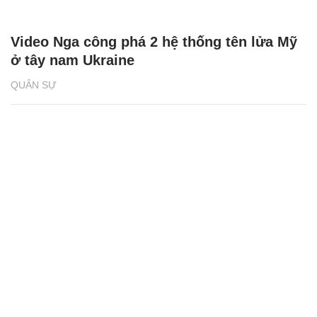
Video Nga công phá 2 hệ thống tên lửa Mỹ
ở tây nam Ukraine
QUÂN SỰ