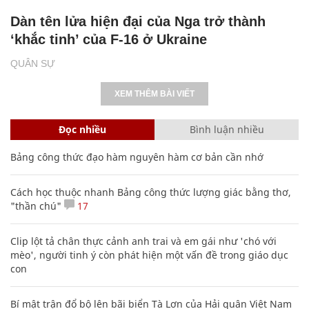
Dàn tên lửa hiện đại của Nga trở thành
‘khắc tinh’ của F-16 ở Ukraine
QUÂN SỰ
XEM THÊM BÀI VIẾT
Đọc nhiều
Bình luận nhiều
Bảng công thức đạo hàm nguyên hàm cơ bản cần nhớ
Cách học thuộc nhanh Bảng công thức lượng giác bằng thơ,
"thần chú"
17
Clip lột tả chân thực cảnh anh trai và em gái như 'chó với
mèo', người tinh ý còn phát hiện một vấn đề trong giáo dục
con
Bí mật trận đổ bộ lên bãi biển Tà Lơn của Hải quân Việt Nam