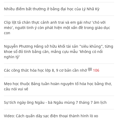
Nhiều điểm bất thường ở bằng đại học của Lý Nhã Kỳ
Clip lột tả chân thực cảnh anh trai và em gái như 'chó với
mèo', người tinh ý còn phát hiện một vấn đề trong giáo dục
con
Nguyễn Phương Hằng sở hữu khối tài sản "siêu khủng", từng
khoe sổ đỏ tính bằng cân, mắng cựu mẫu 'không có nổi
nghìn tỷ'
Các công thức hóa học lớp 8, 9 cơ bản cần nhớ
106
Mẹo học thuộc Bảng tuần hoàn nguyên tố hóa học bằng thơ,
câu nói vui vẻ
Sự tích ngày ông Ngâu - bà Ngâu mùng 7 tháng 7 âm lịch
Video: Cách quấn dây sạc điện thoại thành hình lò xo