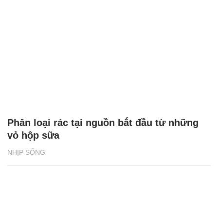
Phân loại rác tại nguồn bắt đầu từ những
vỏ hộp sữa
NHỊP SỐNG