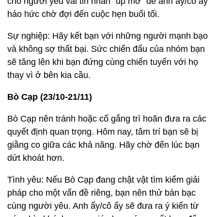
cho người yêu vài tin nhắn “úp mở” để anh ấy/cô ấy
háo hức chờ đợi đến cuộc hẹn buổi tối.
Sự nghiệp: Hãy kết bạn với những người mạnh bạo
và không sợ thất bại. Sức chiến đấu của nhóm bạn
sẽ tăng lên khi bạn đứng cùng chiến tuyến với họ
thay vì ở bên kia cầu.
Bò Cạp (23/10-21/11)
Bò Cạp nên tránh hoặc cố gắng trì hoãn đưa ra các
quyết định quan trọng. Hôm nay, tâm trí bạn sẽ bị
giằng co giữa các khả năng. Hãy chờ đến lúc bạn
dứt khoát hơn.
Tình yêu: Nếu Bò Cạp đang chật vật tìm kiếm giải
pháp cho một vấn đề riêng, bạn nên thử bàn bạc
cùng người yêu. Anh ấy/cô ấy sẽ đưa ra ý kiến từ