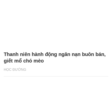
Thanh niên hành động ngăn nạn buôn bán,
giết mổ chó mèo
HỌC ĐƯỜNG