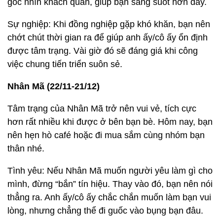
góc nhìn khách quan, giúp bạn sáng suốt hơn đấy.
Sự nghiệp: Khi đồng nghiệp gặp khó khăn, bạn nên
chớt chút thời gian ra để giúp anh ấy/cô ấy ổn định
được tâm trạng. Vài giờ đó sẽ đáng giá khi công
việc chung tiến triển suôn sẻ.
Nhân Mã (22/11-21/12)
Tâm trạng của Nhân Mã trở nên vui vẻ, tích cực
hơn rất nhiều khi được ở bên bạn bè. Hôm nay, bạn
nên hẹn hò café hoặc đi mua sắm cùng nhóm bạn
thân nhé.
Tình yêu: Nếu Nhân Mã muốn người yêu làm gì cho
mình, đừng “bắn” tín hiệu. Thay vào đó, bạn nên nói
thẳng ra. Anh ấy/cô ấy chắc chắn muốn làm bạn vui
lòng, nhưng chẳng thể đi guốc vào bụng bạn đâu.