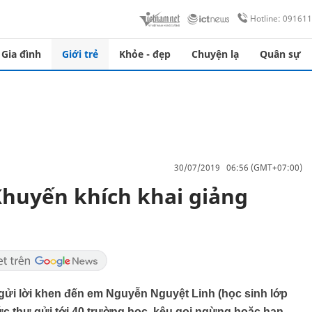
Hotline: 09161
Gia đình
Giới trẻ
Khỏe - đẹp
Chuyện lạ
Quân sự
30/07/2019 06:56 (GMT+07:00)
huyến khích khai giảng
i lời khen đến em Nguyễn Nguyệt Linh (học sinh lớp
bức thư gửi tới 40 trường học, kêu gọi ngừng hoặc hạn