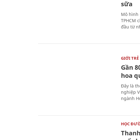
sữa
Mô hình 
TPHCM ch
đầu từ n
GIỚI TRẺ
Gần 8
hoa q
Đây là t
nghiệp V
ngành Ho
HỌC ĐƯ
Thanh