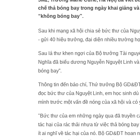
chế thả bóng bay trong ngày khai giảng và
“không bóng bay”.
Sau khi mạng xã hội chia sẻ bức thư của Nguy
- gửi 40 hiệu trưởng, đại diện nhiều trường h
Sau lá thư khen ngợi của Bộ trưởng Tài ngu
Nghĩa đã biểu dương Nguyễn Nguyệt Linh và c
bóng bay”.
Thông tin đến báo chí, Thứ trưởng Bộ GD&ĐT 
đọc bức thư của Nguyệt Linh, em học sinh dù 
mình trước một vấn đề nóng của xã hội và có ý
"Bức thư của em những ngày qua đã truyền c
tác hại của rác thải nhựa từ việc thả bóng ba
ít ai nghĩ về tác hại của nó. Bộ GD&ĐT hoan 