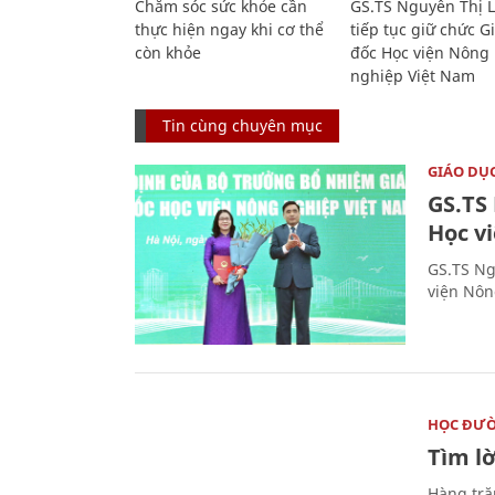
Chăm sóc sức khỏe cần
GS.TS Nguyễn Thị 
thực hiện ngay khi cơ thể
tiếp tục giữ chức 
còn khỏe
đốc Học viện Nông
nghiệp Việt Nam
Tin cùng chuyên mục
GIÁO DỤ
GS.TS
Học v
GS.TS Ng
viện Nôn
HỌC ĐƯ
Tìm lờ
Hàng tră