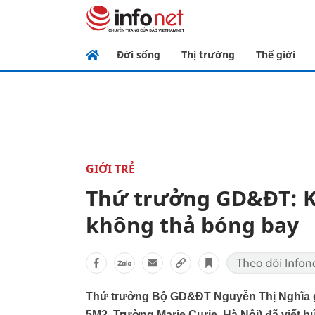
Đời sống
Thị trường
Thế giới
GIỚI TRẺ
Thứ trưởng GD&ĐT: K
không thả bóng bay
Thứ trưởng Bộ GD&ĐT Nguyễn Thị Nghĩa gử
5M2, Trường Marie Curie, Hà Nội) đã viết 