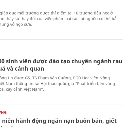
giáo dục môi trường được thí điểm tại 16 trường tiểu học ở
o thấy sự thay đổi của việc phân loại rác tại nguồn có thể bắt
hững vỏ hộp sữa.
00 sinh viên được đào tạo chuyên ngành rau
uả và cảnh quan
hông tin được GS. TS Phạm Văn Cường, PGĐ Học viện Nông
iệt Nam thông tin tại Hội thảo quốc gia “Phát triển bền vững
a, cây cảnh Việt Nam”.
ỜNG
 niên hành động ngăn nạn buôn bán, giết