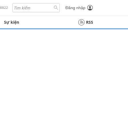
18822
Đăng nhập
Sự kiện
RSS