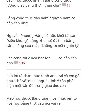
Cách học thuộc nhanh Bảng công thức
lượng giác bằng thơ, "thần chú"
17
Bảng công thức đạo hàm nguyên hàm cơ
bản cần nhớ
Nguyễn Phương Hằng sở hữu khối tài sản
"siêu khủng", từng khoe sổ đỏ tính bằng
cân, mắng cựu mẫu 'không có nổi nghìn tỷ'
Các công thức hóa học lớp 8, 9 cơ bản cần
nhớ
106
Clip lột tả chân thực cảnh anh trai và em gái
như 'chó với mèo', người tinh ý còn phát
hiện một vấn đề trong giáo dục con
Mẹo học thuộc Bảng tuần hoàn nguyên tố
hóa học bằng thơ, câu nói vui vẻ