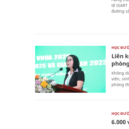
tế ISART
đường sắ
HỌC ĐƯ
Liên 
phòng
Không dừ
viên, si
phòng th
HỌC ĐƯ
6.000 