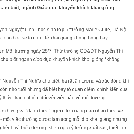
 cho biết, ngành Giáo dục khuyến khích khai giảng
ễn Nguyệt Linh - học sinh lớp 6 trường Marie Curie, Hà Nội
ọc cho biết sẽ tổ chức lễ khai giảng không bóng bay.
yên Môi trường ngày 28/7, Thứ trưởng GD&ĐT Nguyễn Thị
ho biết ngành cíao dục khuyến khích khai giảng “không
Nguyễn Thị Nghĩa cho biết, bà rất ấn tượng và xúc động khi
còn nhỏ tuổi nhưng đã biết bày tỏ quan điểm, chính kiến của
 thức, trách nhiệm đối với việc bảo vệ môi trường.
ảm hứng và “đánh thức” người lớn nâng cao nhận thức về
y - một việc thường được làm trong mỗi dịp khai giảng nhưng
nghênh và biểu dương, khen ngợi ý tưởng xuất sắc, thiết thực