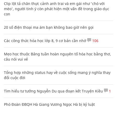
Clip lột tả chân thực cảnh anh trai và em gái như 'chó với
mèo', người tinh ý còn phát hiện một vấn đề trong giáo dục
con
20 số điện thoại ma ám bạn không bao giờ nên gọi
Các công thức hóa học lớp 8, 9 cơ bản cần nhớ
106
Mẹo học thuộc Bảng tuần hoàn nguyên tố hóa học bằng thơ,
câu nói vui vẻ
Tổng hợp những status hay về cuộc sống mang ý nghĩa thay
đổi cuộc đời
Tìm hiểu tư tưởng Nguyễn Du qua đoạn kết Truyện Kiều
1
Phó Đoàn ĐBQH Hà Giang Vương Ngọc Hà bị kỷ luật