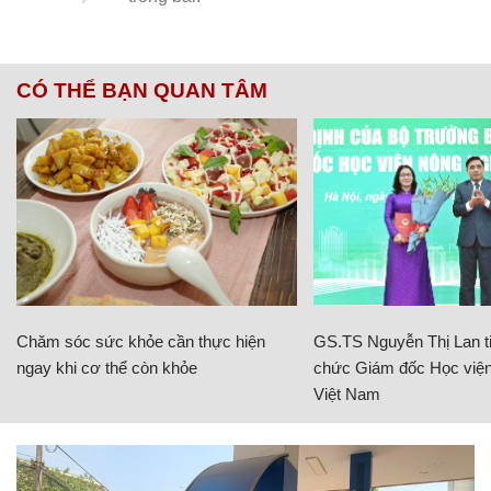
CÓ THỂ BẠN QUAN TÂM
Chăm sóc sức khỏe cần thực hiện
GS.TS Nguyễn Thị Lan ti
ngay khi cơ thể còn khỏe
chức Giám đốc Học viện
Việt Nam