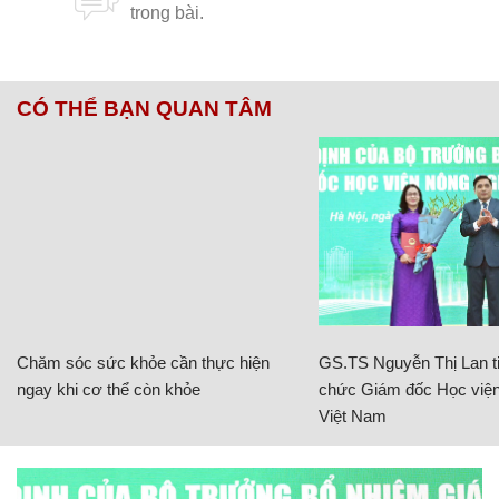
CÓ THỂ BẠN QUAN TÂM
Chăm sóc sức khỏe cần thực hiện
GS.TS Nguyễn Thị Lan ti
ngay khi cơ thể còn khỏe
chức Giám đốc Học viện
Việt Nam