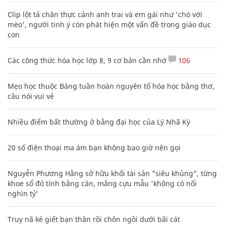
Clip lột tả chân thực cảnh anh trai và em gái như 'chó với
mèo', người tinh ý còn phát hiện một vấn đề trong giáo dục
con
Các công thức hóa học lớp 8, 9 cơ bản cần nhớ
106
Mẹo học thuộc Bảng tuần hoàn nguyên tố hóa học bằng thơ,
câu nói vui vẻ
Nhiều điểm bất thường ở bằng đại học của Lý Nhã Kỳ
20 số điện thoại ma ám bạn không bao giờ nên gọi
Nguyễn Phương Hằng sở hữu khối tài sản "siêu khủng", từng
khoe sổ đỏ tính bằng cân, mắng cựu mẫu 'không có nổi
nghìn tỷ'
Truy nã kẻ giết bạn thân rồi chôn ngồi dưới bãi cát