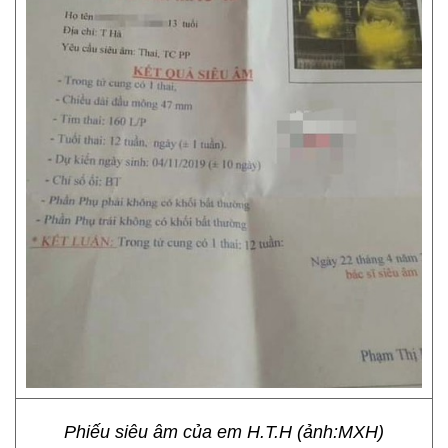
Phiếu siêu âm của em H.T.H (ảnh:MXH)