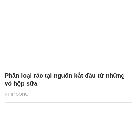
Phân loại rác tại nguồn bắt đầu từ những
vỏ hộp sữa
NHỊP SỐNG