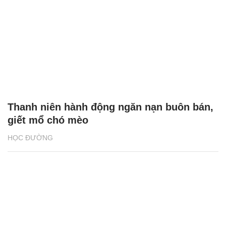
Thanh niên hành động ngăn nạn buôn bán,
giết mổ chó mèo
HỌC ĐƯỜNG