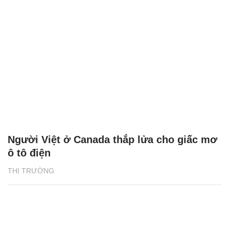
Người Việt ở Canada thắp lửa cho giấc mơ
ô tô điện
THỊ TRƯỜNG