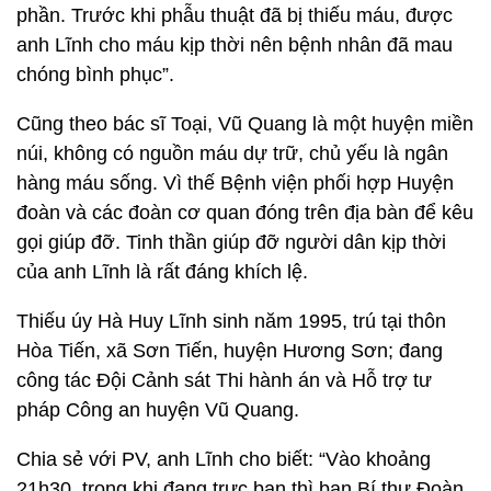
phần. Trước khi phẫu thuật đã bị thiếu máu, được
anh Lĩnh cho máu kịp thời nên bệnh nhân đã mau
chóng bình phục”.
Cũng theo bác sĩ Toại, Vũ Quang là một huyện miền
núi, không có nguồn máu dự trữ, chủ yếu là ngân
hàng máu sống. Vì thế Bệnh viện phối hợp Huyện
đoàn và các đoàn cơ quan đóng trên địa bàn để kêu
gọi giúp đỡ. Tinh thần giúp đỡ người dân kịp thời
của anh Lĩnh là rất đáng khích lệ.
Thiếu úy Hà Huy Lĩnh sinh năm 1995, trú tại thôn
Hòa Tiến, xã Sơn Tiến, huyện Hương Sơn; đang
công tác Đội Cảnh sát Thi hành án và Hỗ trợ tư
pháp Công an huyện Vũ Quang.
Chia sẻ với PV, anh Lĩnh cho biết: “Vào khoảng
21h30, trong khi đang trực ban thì bạn Bí thư Đoàn