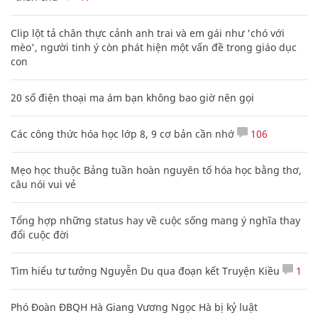
Clip lột tả chân thực cảnh anh trai và em gái như 'chó với
mèo', người tinh ý còn phát hiện một vấn đề trong giáo dục
con
20 số điện thoại ma ám bạn không bao giờ nên gọi
Các công thức hóa học lớp 8, 9 cơ bản cần nhớ
106
Mẹo học thuộc Bảng tuần hoàn nguyên tố hóa học bằng thơ,
câu nói vui vẻ
Tổng hợp những status hay về cuộc sống mang ý nghĩa thay
đổi cuộc đời
Tìm hiểu tư tưởng Nguyễn Du qua đoạn kết Truyện Kiều
1
Phó Đoàn ĐBQH Hà Giang Vương Ngọc Hà bị kỷ luật