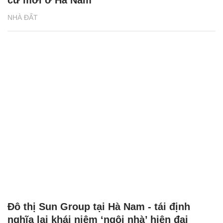
cư mới ở Hà Nam
NHÀ ĐẤT
Đô thị Sun Group tại Hà Nam - tái định
nghĩa lại khái niệm ‘ngôi nhà’ hiện đại