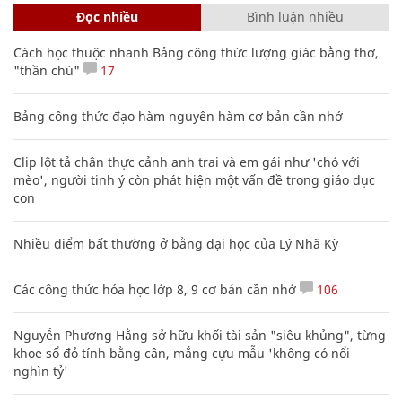
Đọc nhiều
Bình luận nhiều
Cách học thuộc nhanh Bảng công thức lượng giác bằng thơ,
"thần chú"
17
Bảng công thức đạo hàm nguyên hàm cơ bản cần nhớ
Clip lột tả chân thực cảnh anh trai và em gái như 'chó với
mèo', người tinh ý còn phát hiện một vấn đề trong giáo dục
con
Nhiều điểm bất thường ở bằng đại học của Lý Nhã Kỳ
Các công thức hóa học lớp 8, 9 cơ bản cần nhớ
106
Nguyễn Phương Hằng sở hữu khối tài sản "siêu khủng", từng
khoe sổ đỏ tính bằng cân, mắng cựu mẫu 'không có nổi
nghìn tỷ'