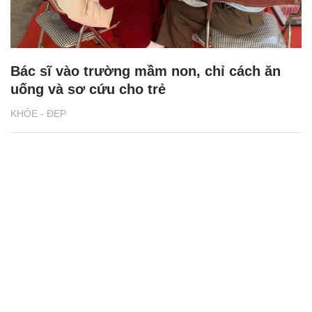
Bác sĩ vào trường mầm non, chỉ cách ăn
uống và sơ cứu cho trẻ
KHỎE - ĐẸP