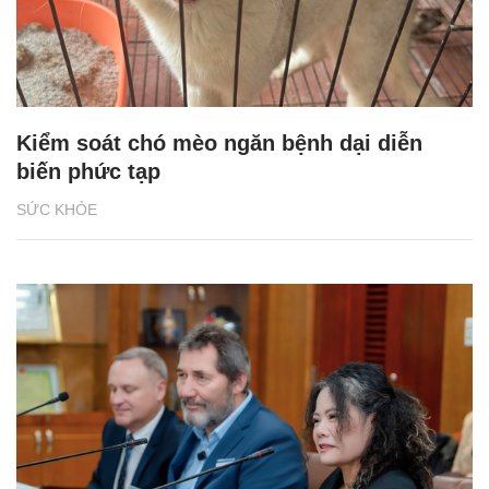
Kiểm soát chó mèo ngăn bệnh dại diễn
biến phức tạp
SỨC KHỎE