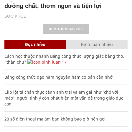
dưỡng chất, thơm ngon và tiện lợi
SỨC KHỎE
XEM THÊM BÀI VIẾT
Đọc nhiều
Bình luận nhiều
Cách học thuộc nhanh Bảng công thức lượng giác bằng thơ,
"thần chú"
17
Bảng công thức đạo hàm nguyên hàm cơ bản cần nhớ
Clip lột tả chân thực cảnh anh trai và em gái như 'chó với
mèo', người tinh ý còn phát hiện một vấn đề trong giáo dục
con
20 số điện thoại ma ám bạn không bao giờ nên gọi