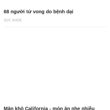
68 người tử vong do bệnh dại
SỨC KHỎE
Mận khô California - món ăn nhẹ nhiều