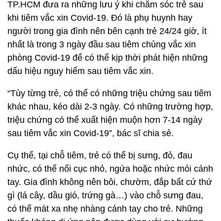
TP.HCM đưa ra những lưu ý khi chăm sóc trẻ sau
khi tiêm vắc xin Covid-19. Đó là phụ huynh hay
người trong gia đình nên bên cạnh trẻ 24/24 giờ, ít
nhất là trong 3 ngày đầu sau tiêm chủng vắc xin
phòng Covid-19 để có thể kịp thời phát hiện những
dấu hiệu nguy hiểm sau tiêm vắc xin.
“Tùy từng trẻ, có thể có những triệu chứng sau tiêm
khác nhau, kéo dài 2-3 ngày. Có những trường hợp,
triệu chứng có thể xuất hiện muộn hơn 7-14 ngày
sau tiêm vắc xin Covid-19”, bác sĩ chia sẻ.
Cụ thể, tại chỗ tiêm, trẻ có thể bị sưng, đỏ, đau
nhức, có thể nổi cục nhỏ, ngứa hoặc nhức mỏi cánh
tay. Gia đình không nên bôi, chườm, đắp bất cứ thứ
gì (lá cây, dầu gió, trứng gà…) vào chỗ sưng đau,
có thể mát xa nhẹ nhàng cánh tay cho trẻ. Những