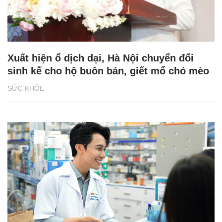
Xuất hiện ổ dịch dại, Hà Nội chuyển đổi
sinh kế cho hộ buôn bán, giết mổ chó mèo
SỨC KHỎE