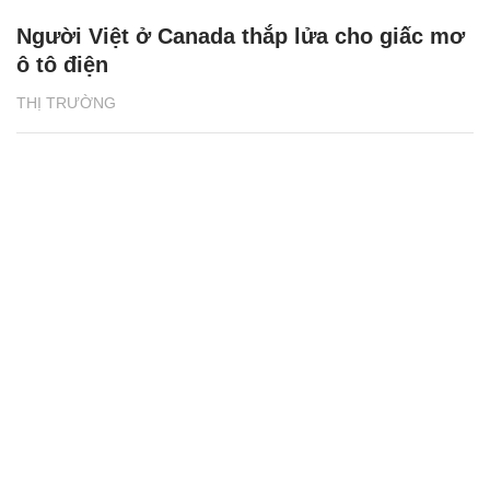
Người Việt ở Canada thắp lửa cho giấc mơ
ô tô điện
THỊ TRƯỜNG