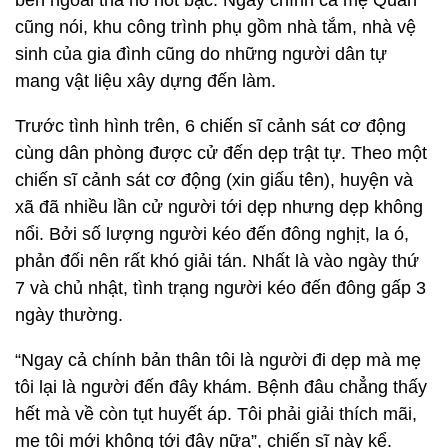
bên ngoài tha hồ hốt bạc. Ngay chính cả mẹ Quân
cũng nói, khu công trình phụ gồm nhà tắm, nhà vệ
sinh của gia đình cũng do những người dân tự
mang vật liệu xây dựng đến làm.
Trước tình hình trên, 6 chiến sĩ cảnh sát cơ động
cùng dân phòng được cử đến dẹp trật tự. Theo một
chiến sĩ cảnh sát cơ động (xin giấu tên), huyện và
xã đã nhiều lần cử người tới dẹp nhưng dẹp không
nổi. Bởi số lượng người kéo đến đông nghịt, la ó,
phản đối nên rất khó giải tán. Nhất là vào ngày thứ
7 và chủ nhật, tình trạng người kéo đến đông gấp 3
ngày thường.
“Ngay cả chính bản thân tôi là người đi dẹp mà mẹ
tôi lại là người đến đây khám. Bệnh đâu chẳng thấy
hết mà về còn tụt huyết áp. Tôi phải giải thích mãi,
mẹ tôi mới không tới đây nữa”, chiến sĩ này kể.