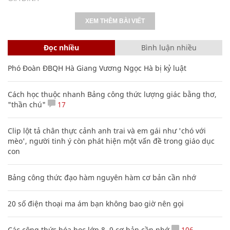
XEM THÊM BÀI VIẾT
Đọc nhiều
Bình luận nhiều
Phó Đoàn ĐBQH Hà Giang Vương Ngọc Hà bị kỷ luật
Cách học thuộc nhanh Bảng công thức lượng giác bằng thơ,
"thần chú"
17
Clip lột tả chân thực cảnh anh trai và em gái như 'chó với
mèo', người tinh ý còn phát hiện một vấn đề trong giáo dục
con
Bảng công thức đạo hàm nguyên hàm cơ bản cần nhớ
20 số điện thoại ma ám bạn không bao giờ nên gọi
Các công thức hóa học lớp 8, 9 cơ bản cần nhớ
106