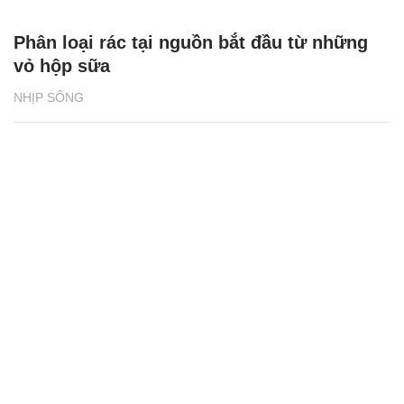
Phân loại rác tại nguồn bắt đầu từ những
vỏ hộp sữa
NHỊP SỐNG