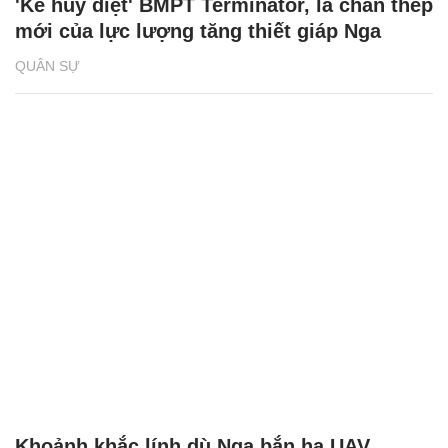
'Kẻ hủy diệt' BMPT Terminator, lá chắn thép
mới của lực lượng tăng thiết giáp Nga
QUÂN SỰ
Khoảnh khắc lính dù Nga bắn hạ UAV