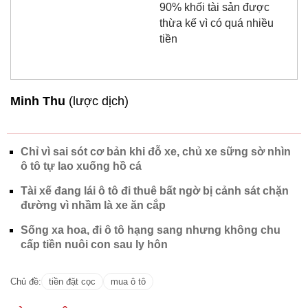
90% khối tài sản được
thừa kế vì có quá nhiều
tiền
Minh Thu
(lược dịch)
Chỉ vì sai sót cơ bản khi đỗ xe, chủ xe sững sờ nhìn
ô tô tự lao xuống hồ cá
Tài xế đang lái ô tô đi thuê bất ngờ bị cảnh sát chặn
đường vì nhầm là xe ăn cắp
Sống xa hoa, đi ô tô hạng sang nhưng không chu
cấp tiền nuôi con sau ly hôn
Chủ đề:
tiền đặt cọc
mua ô tô