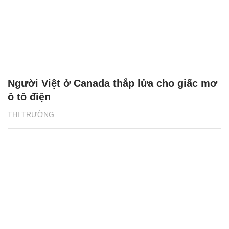
Người Việt ở Canada thắp lửa cho giấc mơ
ô tô điện
THỊ TRƯỜNG