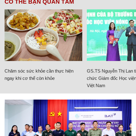
CÓ THỂ BẠN QUAN TÂM
Chăm sóc sức khỏe cần thực hiện
GS.TS Nguyễn Thị Lan ti
ngay khi cơ thể còn khỏe
chức Giám đốc Học viện
Việt Nam