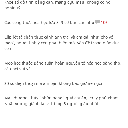
khoe sổ đỏ tính bằng cân, mắng cựu mẫu 'không có nổi
nghìn tỷ'
Các công thức hóa học lớp 8, 9 cơ bản cần nhớ
106
Clip lột tả chân thực cảnh anh trai và em gái như 'chó với
mèo', người tinh ý còn phát hiện một vấn đề trong giáo dục
con
Mẹo học thuộc Bảng tuần hoàn nguyên tố hóa học bằng thơ,
câu nói vui vẻ
20 số điện thoại ma ám bạn không bao giờ nên gọi
Mai Phương Thúy "phím hàng" quá chuẩn, vợ tỷ phú Phạm
Nhật Vượng giành lại vị trí top 5 người giàu nhất