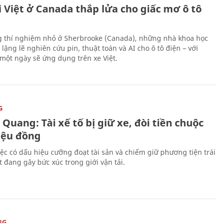
 Việt ở Canada thắp lửa cho giấc mơ ô tô
 thí nghiệm nhỏ ở Sherbrooke (Canada), những nhà khoa học
lặng lẽ nghiên cứu pin, thuật toán và AI cho ô tô điện – với
 một ngày sẽ ứng dụng trên xe Việt.
G
Quang: Tài xế tố bị giữ xe, đòi tiền chuộc
riệu đồng
iệc có dấu hiệu cưỡng đoạt tài sản và chiếm giữ phương tiện trái
t đang gây bức xúc trong giới vận tải.
NG