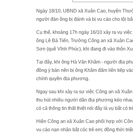
Ngày 18/10, UBND xã Xuân Cao, huyện Thườn
người đàn ông bị đánh và bị vu cáo cho tội bắt
Cụ thể, khoảng 17h ngày 16/10 xảy ra vụ vi
ông Lê Bá Tiến, Trưởng Công an xã Xuân Ca
Sơn (quê Vĩnh Phúc), khi đang đi vào thôn 
Tại đây, khi ông Hà Văn Khâm - người địa p
đồng ý bán nên bị ông Khâm đấm liên tiếp vào
chính quyền địa phương.
Ngay sau khi xảy ra sự việc Công an xã Xuân
thu hút nhiều người dân địa phương kéo nhau
có cả thông tin thất thiệt nói đây là vụ bắt có t
Hiện Công an xã Xuân Cao phối hợp với Côn
vu cáo nạn nhân bắt cóc trẻ em; đồng thời triệ