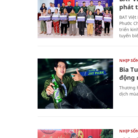
phát t
BAT Việt
Phước Ch
triển ki
tuyến bi
NHỊP SỐ
Bia T
động 
Thương h
dịch mùa
NHỊP SỐ