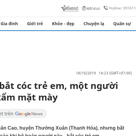
Hotline: 09161
Gia đình
Giới trẻ
Khỏe - đẹp
Chuyện lạ
Quân sự
18/10/2019 14:23 (GMT+07:00)
 bắt cóc trẻ em, một người
 xẩm mặt mày
Xuân Cao, huyện Thường Xuân (Thanh Hóa), nhưng bất
cáo khi hô hoán người này... bắt cóc trẻ em.