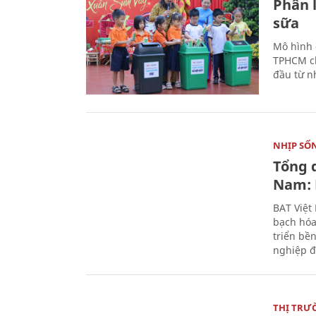
Phân 
sữa
Mô hình 
TPHCM ch
đầu từ n
NHỊP SỐ
Tổng 
Nam: 
BAT Việt
bạch hóa
triển bề
nghiệp đ
THỊ TRƯ