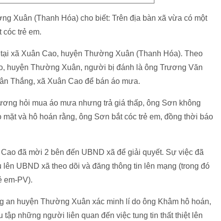
g Xuân (Thanh Hóa) cho biết: Trên địa bàn xã vừa có một
 cóc trẻ em.
ệc tại xã Xuân Cao, huyện Thường Xuân (Thanh Hóa). Theo
o, huyện Thường Xuân, người bị đánh là ông Trương Văn
Xuân Thắng, xã Xuân Cao để bán áo mưa.
hương hỏi mua áo mưa nhưng trả giá thấp, ông Sơn không
 mặt và hô hoán rằng, ông Sơn bắt cóc trẻ em, đồng thời báo
 Cao đã mời 2 bên đến UBND xã để giải quyết. Sự việc đã
 lên UBND xã theo dõi và đăng thông tin lên mạng (trong đó
rẻ em-PV).
g an huyện Thường Xuân xác minh lí do ông Khâm hô hoán,
u tập những người liên quan đến việc tung tin thất thiệt lên