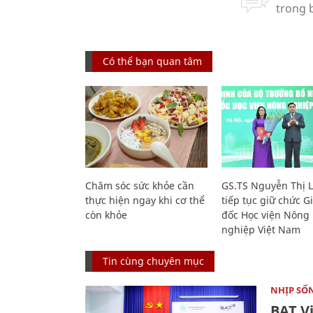
Có thể bạn quan tâm
Chăm sóc sức khỏe cần
GS.TS Nguyễn Thị 
thực hiện ngay khi cơ thể
tiếp tục giữ chức 
còn khỏe
đốc Học viện Nông
nghiệp Việt Nam
Tin cùng chuyên mục
NHỊP SỐ
BAT V