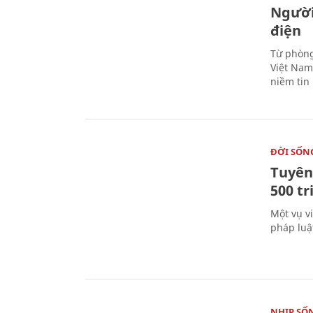
Người
điện
Từ phòng
Việt Nam 
niềm tin
ĐỜI SỐN
Tuyên 
500 t
Một vụ v
pháp luậ
NHỊP SỐ