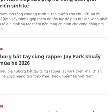
riển sinh kế
 Nam mở rộng chương trình “Trao quyền cho Phụ nữ” tại xã
ỉ (tỉnh Tây Ninh), góp thêm nguồn lực để phụ nữ khó khăn phát
nh tế gia đình và tạo thêm nền tảng ổn định cho cộng đồng nơi
ên.
NG
uborg bắt tay cùng rapper Jay Park khuấy
mùa hè 2026
iệu bia Tuborg bắt tay cùng rapper Jay Park triển khai chiến
 hè 2026 mang tên "Sao Phải Theo Chuẩn” tại Việt Nam.
NG