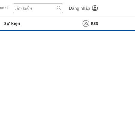
18822
Đăng nhập
Sự kiện
RSS