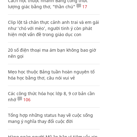
Cách học thuộc nhanh Bảng công thức
lượng giác bằng thơ, "thần chú"
17
Clip lột tả chân thực cảnh anh trai và em gái
như 'chó với mèo', người tinh ý còn phát
hiện một vấn đề trong giáo dục con
20 số điện thoại ma ám bạn không bao giờ
nên gọi
Mẹo học thuộc Bảng tuần hoàn nguyên tố
hóa học bằng thơ, câu nói vui vẻ
Các công thức hóa học lớp 8, 9 cơ bản cần
nhớ
106
Tổng hợp những status hay về cuộc sống
mang ý nghĩa thay đổi cuộc đời
Hàng ngàn người Mỹ ân hận vì tiêm vắc xin