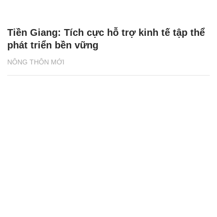
Hà Nội chọn 19 HTX thí điểm tham gia đề
án mô hình HTX kiểu mới hiệu quả
NÔNG THÔN MỚI