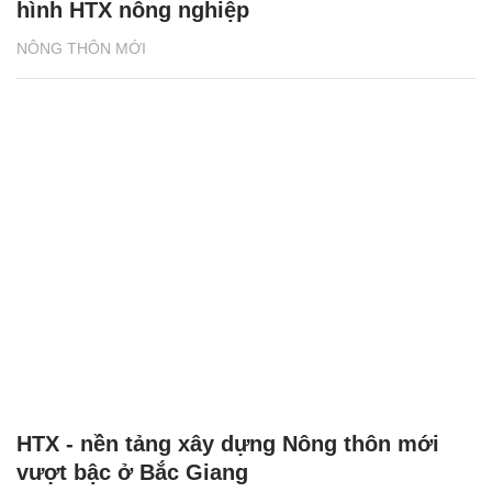
HTX - nền tảng xây dựng Nông thôn mới
vượt bậc ở Bắc Giang
NÔNG THÔN MỚI
XEM THÊM BÀI VIẾT
Đọc nhiều
Bình luận nhiều