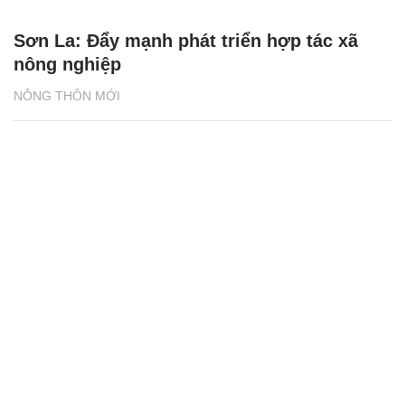
Hà Nội đặt mục tiêu 100% HTX nông nghiệp
đăng ký xây dựng NTM nâng cao
NÔNG THÔN MỚI