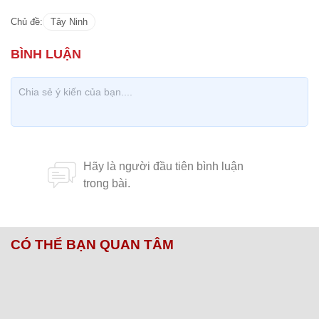
CÓ THỂ BẠN QUAN TÂM
Chăm sóc sức khỏe cần thực hiện
GS.TS Nguyễn Thị Lan ti