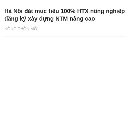
Bắc Giang: HTX thể hiện tốt vai trò cầu nối
cho nông dân
NÔNG THÔN MỚI