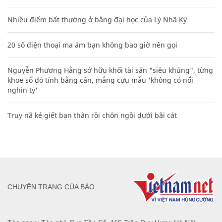
khoe sổ đỏ tính bằng cân, mắng cựu mẫu 'không có nổi
nghìn tỷ'
Truy nã kẻ giết bạn thân rồi chôn ngồi dưới bãi cát
CHUYÊN TRANG CỦA BÁO
Tòa soạn: Tòa nhà Cục Tần Số, 115 Trần Duy Hưng Hà Nội
Giấy phép hoạt động báo chí: Số 09/GP-BTTTT, Bộ Thông tin và
Truyền thông cấp ngày 07/01/2019.
0916118822
Hotline nội dung:
toasoan@infonet.vn
Email: