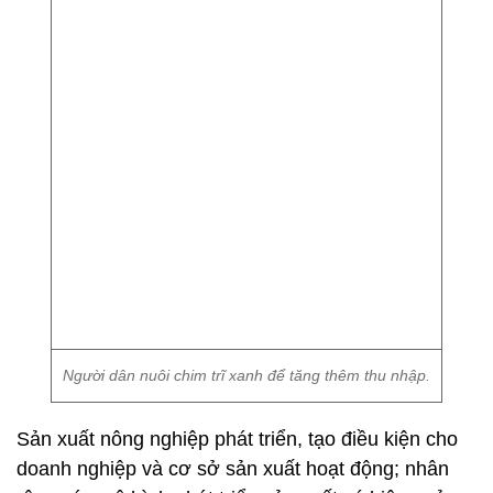
Người dân nuôi chim trĩ xanh để tăng thêm thu nhập.
Sản xuất nông nghiệp phát triển, tạo điều kiện cho
doanh nghiệp và cơ sở sản xuất hoạt động; nhân
rộng các mô hình phát triển sản xuất có hiệu quả;
giải quyết việc làm, nâng cao thu nhập cho người
dân.
Để nâng cao chất lượng cuộc sống, năm 2021,
Đảng bộ, chính quyền và nhân dân xã quyết tâm