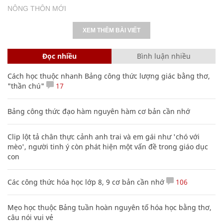
Cách học thuộc nhanh Bảng công thức lượng giác bằng thơ,
"thần chú"
17
Bảng công thức đạo hàm nguyên hàm cơ bản cần nhớ
Clip lột tả chân thực cảnh anh trai và em gái như 'chó với
mèo', người tinh ý còn phát hiện một vấn đề trong giáo dục
con
Các công thức hóa học lớp 8, 9 cơ bản cần nhớ
106
Mẹo học thuộc Bảng tuần hoàn nguyên tố hóa học bằng thơ,
câu nói vui vẻ
Nhiều điểm bất thường ở bằng đại học của Lý Nhã Kỳ
20 số điện thoại ma ám bạn không bao giờ nên gọi
Nguyễn Phương Hằng sở hữu khối tài sản "siêu khủng", từng