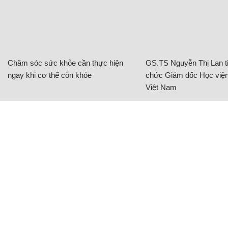
ngay khi cơ thể còn khỏe
chức Giám đốc Học viện
Việt Nam
Làm gì để giá lợn hơi ổn định, mang lại lợi
nhuận cho các HTX?