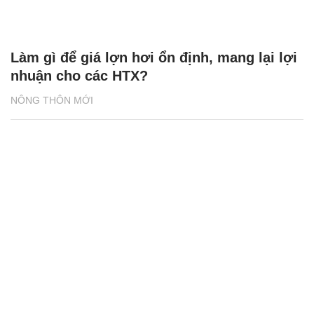
NÔNG THÔN MỚI
HTX bán hàng qua kênh online, đơn hàng
tăng gấp 3-4 lần
NÔNG THÔN MỚI