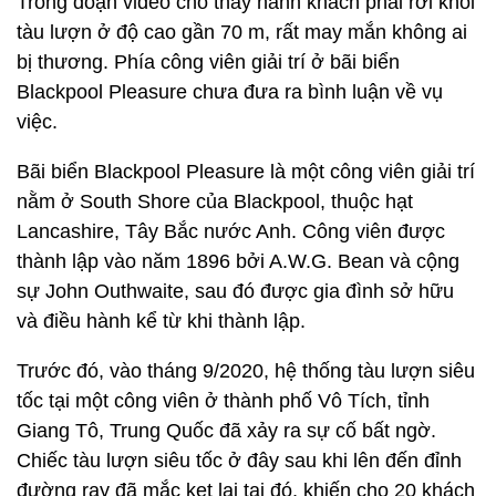
Trong đoạn video cho thấy hành khách phải rời khỏi
tàu lượn ở độ cao gần 70 m, rất may mắn không ai
bị thương. Phía công viên giải trí ở bãi biển
Blackpool Pleasure chưa đưa ra bình luận về vụ
việc.
Bãi biển Blackpool Pleasure là một công viên giải trí
nằm ở South Shore của Blackpool, thuộc hạt
Lancashire, Tây Bắc nước Anh. Công viên được
thành lập vào năm 1896 bởi A.W.G. Bean và cộng
sự John Outhwaite, sau đó được gia đình sở hữu
và điều hành kể từ khi thành lập.
Trước đó, vào tháng 9/2020, hệ thống tàu lượn siêu
tốc tại một công viên ở thành phố Vô Tích, tỉnh
Giang Tô, Trung Quốc đã xảy ra sự cố bất ngờ.
Chiếc tàu lượn siêu tốc ở đây sau khi lên đến đỉnh
đường ray đã mắc kẹt lại tại đó, khiến cho 20 khách