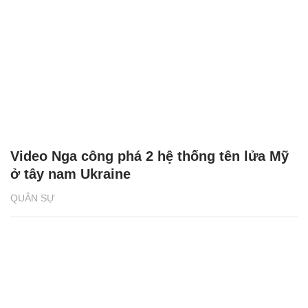
Video Nga công phá 2 hệ thống tên lửa Mỹ
ở tây nam Ukraine
QUÂN SỰ