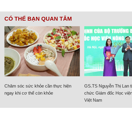
CÓ THỂ BẠN QUAN TÂM
Chăm sóc sức khỏe cần thực hiện
GS.TS Nguyễn Thị Lan ti
ngay khi cơ thể còn khỏe
chức Giám đốc Học viện
Việt Nam