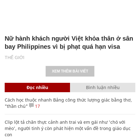
Nữ hành khách người Việt khỏa thân ở sân
bay Philippines vì bị phạt quá hạn visa
THẾ GIỚI
XEM THÊM BÀI VIẾT
Đọc nhiều
Bình luận nhiều
Cách học thuộc nhanh Bảng công thức lượng giác bằng thơ,
"thần chú"
17
Clip lột tả chân thực cảnh anh trai và em gái như 'chó với
mèo', người tinh ý còn phát hiện một vấn đề trong giáo dục
con