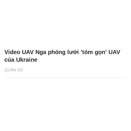
Video UAV Nga phóng lưới 'tóm gọn' UAV
của Ukraine
QUÂN SỰ