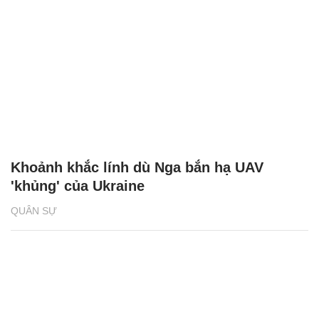
Khoảnh khắc lính dù Nga bắn hạ UAV
'khủng' của Ukraine
QUÂN SỰ