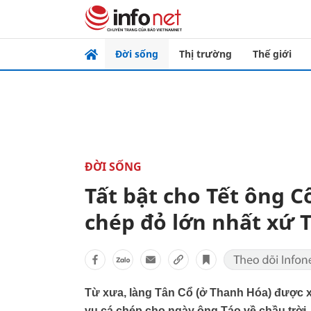
Đời sống
Thị trường
Thế giới
ĐỜI SỐNG
Tất bật cho Tết ông C
chép đỏ lớn nhất xứ 
Từ xưa, làng Tân Cổ (ở Thanh Hóa) được x
vụ cá chép cho ngày ông Táo về chầu trời