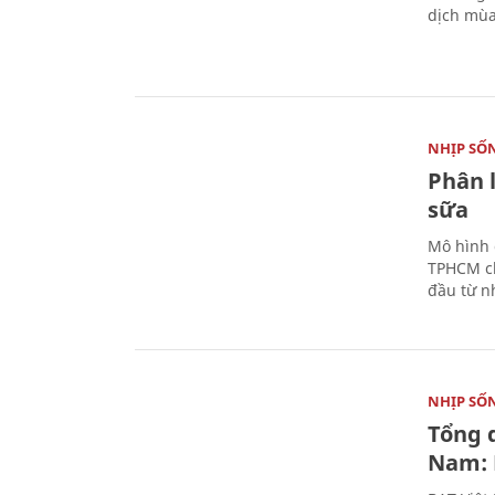
dịch mùa
NHỊP SỐ
Phân 
sữa
Mô hình 
TPHCM ch
đầu từ n
NHỊP SỐ
Tổng 
Nam: 