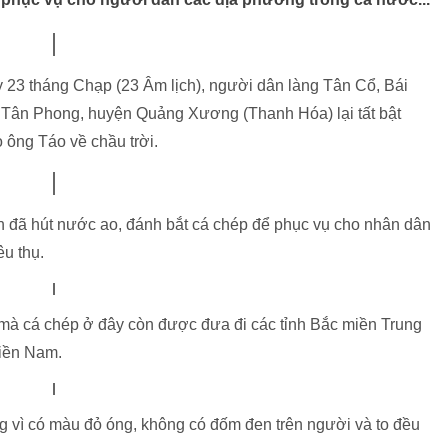
 23 tháng Chạp (23 Âm lịch), người dân làng Tân Cổ, Bái
rấn Tân Phong, huyện Quảng Xương (Thanh Hóa) lại tất bật
 ông Táo về chầu trời.
nh đã hút nước ao, đánh bắt cá chép để phục vụ cho nhân dân
êu thụ.
 mà cá chép ở đây còn được đưa đi các tỉnh Bắc miền Trung
miền Nam.
 vì có màu đỏ óng, không có đốm đen trên người và to đều