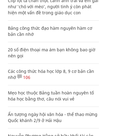
Clip lột tả chân thực cảnh anh trai và em gái
như 'chó với mèo', người tinh ý còn phát
hiện một vấn đề trong giáo dục con
Bảng công thức đạo hàm nguyên hàm cơ
bản cần nhớ
20 số điện thoại ma ám bạn không bao giờ
nên gọi
Các công thức hóa học lớp 8, 9 cơ bản cần
nhớ
106
Mẹo học thuộc Bảng tuần hoàn nguyên tố
hóa học bằng thơ, câu nói vui vẻ
Ấn tượng ngày hội văn hóa - thể thao mừng
Quốc khánh 2/9 ở Hải Hậu
Nguyễn Phương Hằng sở hữu khối tài sản