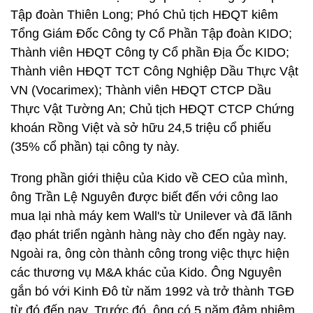
Tập đoàn Thiên Long; Phó Chủ tịch HĐQT kiêm
Tổng Giám Đốc Công ty Cổ Phần Tập đoàn KIDO;
Thành viên HĐQT Công ty Cổ phần Địa Ốc KIDO;
Thành viên HĐQT TCT Công Nghiệp Dầu Thực Vật
VN (Vocarimex); Thành viên HĐQT CTCP Dầu
Thực Vật Tường An; Chủ tịch HĐQT CTCP Chứng
khoán Rồng Việt và sở hữu 24,5 triệu cổ phiếu
(35% cổ phần) tại công ty này.
Trong phần giới thiệu của Kido về CEO của mình,
ông Trần Lệ Nguyên được biết đến với công lao
mua lại nhà máy kem Wall's từ Unilever và đã lãnh
đạo phát triển ngành hàng này cho đến ngày nay.
Ngoài ra, ông còn thành công trong việc thực hiện
các thương vụ M&A khác của Kido. Ông Nguyên
gắn bó với Kinh Đô từ năm 1992 và trở thành TGĐ
từ đó đến nay. Trước đó, ông có 5 năm đảm nhiệm