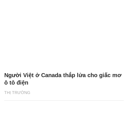
Người Việt ở Canada thắp lửa cho giấc mơ
ô tô điện
THỊ TRƯỜNG