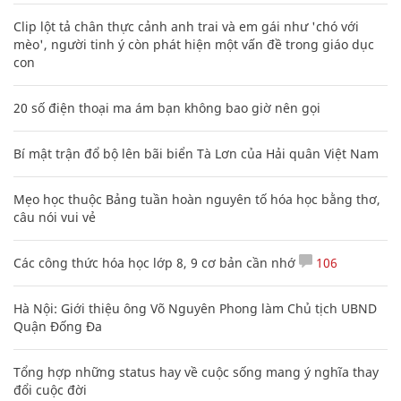
Clip lột tả chân thực cảnh anh trai và em gái như 'chó với
mèo', người tinh ý còn phát hiện một vấn đề trong giáo dục
con
20 số điện thoại ma ám bạn không bao giờ nên gọi
Bí mật trận đổ bộ lên bãi biển Tà Lơn của Hải quân Việt Nam
Mẹo học thuộc Bảng tuần hoàn nguyên tố hóa học bằng thơ,
câu nói vui vẻ
Các công thức hóa học lớp 8, 9 cơ bản cần nhớ
106
Hà Nội: Giới thiệu ông Võ Nguyên Phong làm Chủ tịch UBND
Quận Đống Đa
Tổng hợp những status hay về cuộc sống mang ý nghĩa thay
đổi cuộc đời