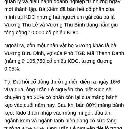
quản lý và điều hành doanh nghiệp từ những ngày
mới thành lập. Bà Xiểm đã bán hết cổ phần của
mình tại KDC nhưng hai người em gái của bà là
Vương Thu Lệ và Vương Thu Bình đang nắm giữ
tổng cộng 10.000 cổ phiếu KDC.
Ngoài ra, còn một nhân vật họ Vương khác là bà
Vương Bửu Dinh, vợ của Phó TGĐ Mã Thanh Danh
(nắm giữ 105.750 cổ phiếu KDC, tương đương
0,05%.
Tại Đại hội cổ đông thường niên diễn ra ngày 16/6
vừa qua, ông Trần Lệ Nguyên cho biết Kido sẽ
chuyển giao 20% cổ phần còn lại của mảng bánh
kẹo vào cuối năm nay. Sau khi bán 80% mảng bánh
kẹo, Kido thâm nhập vào mảng mì gói, dầu ăn,
ngành kem và ngành lạnh hiện đang có sức tăng
trưởng 40%-50%. Ông Trần Lệ Nguyên tiết lộ trong