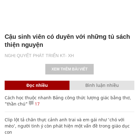
Cậu sinh viên có duyên với những tủ sách
thiện nguyện
NGHỊ QUYẾT PHÁT TRIỂN KT- XH
XEM THÊM BÀI VIẾT
Đọc nhiều
Bình luận nhiều
Cách học thuộc nhanh Bảng công thức lượng giác bằng thơ,
"thần chú"
17
Clip lột tả chân thực cảnh anh trai và em gái như 'chó với
mèo', người tinh ý còn phát hiện một vấn đề trong giáo dục
con