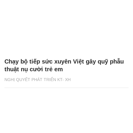
Chạy bộ tiếp sức xuyên Việt gây quỹ phẫu
thuật nụ cười trẻ em
NGHỊ QUYẾT PHÁT TRIỂN KT- XH