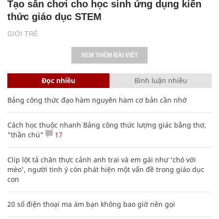
Tạo sân chơi cho học sinh ứng dụng kiến
thức giáo dục STEM
GIỚI TRẺ
XEM THÊM BÀI VIẾT
Đọc nhiều
Bình luận nhiều
Bảng công thức đạo hàm nguyên hàm cơ bản cần nhớ
Cách học thuộc nhanh Bảng công thức lượng giác bằng thơ,
"thần chú"
17
Clip lột tả chân thực cảnh anh trai và em gái như 'chó với
mèo', người tinh ý còn phát hiện một vấn đề trong giáo dục
con
20 số điện thoại ma ám bạn không bao giờ nên gọi