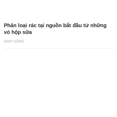
Phân loại rác tại nguồn bắt đầu từ những
vỏ hộp sữa
NHỊP SỐNG