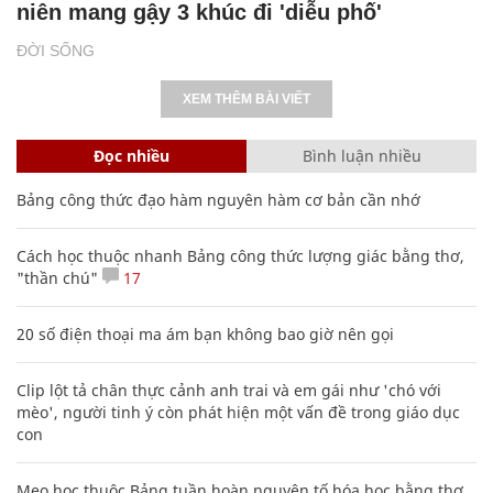
niên mang gậy 3 khúc đi 'diễu phố'
ĐỜI SỐNG
XEM THÊM BÀI VIẾT
Đọc nhiều
Bình luận nhiều
Bảng công thức đạo hàm nguyên hàm cơ bản cần nhớ
Cách học thuộc nhanh Bảng công thức lượng giác bằng thơ,
"thần chú"
17
20 số điện thoại ma ám bạn không bao giờ nên gọi
Clip lột tả chân thực cảnh anh trai và em gái như 'chó với
mèo', người tinh ý còn phát hiện một vấn đề trong giáo dục
con
Mẹo học thuộc Bảng tuần hoàn nguyên tố hóa học bằng thơ,