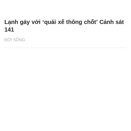
Lạnh gáy với ‘quái xế thông chốt' Cảnh sát
141
ĐỜI SỐNG