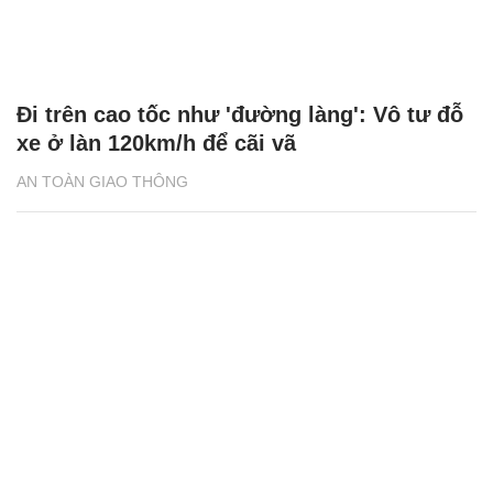
Đi trên cao tốc như 'đường làng': Vô tư đỗ
xe ở làn 120km/h để cãi vã
AN TOÀN GIAO THÔNG