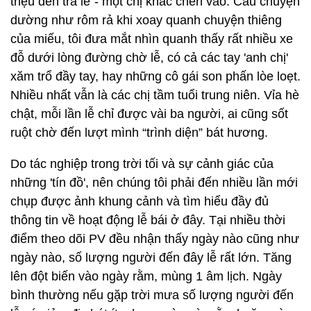
triệu đến trả lễ”- một chị khác chen vào. Câu chuyện
dường như rôm rả khi xoay quanh chuyện thiêng
của miếu, tôi đưa mắt nhìn quanh thấy rất nhiều xe
đỗ dưới lòng đường chờ lễ, có cả các tay 'anh chị'
xăm trổ đầy tay, hay những cô gái son phấn lòe loẹt.
Nhiều nhất vẫn là các chị tầm tuổi trung niên. Vỉa hè
chật, mỗi lần lễ chỉ được vài ba người, ai cũng sốt
ruột chờ đến lượt mình “trình diện” bát hương.
Do tác nghiệp trong trời tối và sự cảnh giác của
những 'tín đồ', nên chúng tôi phải đến nhiều lần mới
chụp được ảnh khung cảnh và tìm hiểu đầy đủ
thông tin về hoạt động lễ bái ở đây. Tại nhiều thời
điểm theo dõi PV đều nhận thấy ngày nào cũng như
ngày nào, số lượng người đến đây lễ rất lớn. Tăng
lên đột biến vào ngày rằm, mùng 1 âm lịch. Ngày
bình thường nếu gặp trời mưa số lượng người đến