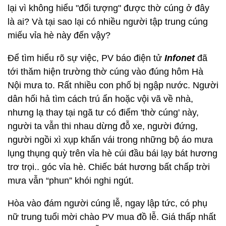
lại vì không hiểu "đối tượng" được thờ cúng ở đây
là ai? Và tại sao lại có nhiều người tập trung cúng
miếu vỉa hè này đến vậy?
Để tìm hiểu rõ sự việc, PV báo điện tử
Infonet
đã
tới thăm hiện trường thờ cúng vào đúng hôm Hà
Nội mưa to. Rất nhiều con phố bị ngập nước. Người
dân hối hả tìm cách trú ẩn hoặc vội vã về nhà,
nhưng lạ thay tại ngã tư có điểm 'thờ cúng' này,
người ta vẫn thi nhau dừng đỗ xe, người đứng,
người ngồi xì xụp khấn vái trong những bộ áo mưa
lụng thụng quỳ trên vỉa hè cúi đầu bái lạy bát hương
trơ trọi.. góc vỉa hè. Chiếc bát hương bất chấp trời
mưa vẫn “phun” khói nghi ngút.
Hòa vào đám người cúng lễ, ngay lập tức, có phụ
nữ trung tuổi mời chào PV mua đồ lễ. Giá thấp nhất