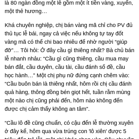
là 80 ngàn đồng một lễ gồm một ít tiền vàng, xuyến,
một thẻ hương…
Khá chuyên nghiệp, chị bán vàng mã chỉ cho PV đủ
thủ tục lễ bái, ngay cả việc nếu không tự tay đốt
vàng mã có thể chi bao nhiêu để nhờ người “giúp
đỡ”… Tôi hỏi: Ở đây cầu gì thiêng nhất? Bà chủ bán
lễ nhanh nhảu: “Cầu gì cũng thiêng, cầu mua may
bán đắt, cầu duyên, cầu tài, cầu đánh số đề, cầu
học hành…” Một chị phụ nữ đứng cạnh chêm vào:
“Cầu buôn bán là thiêng nhất, hôm rồi chị cầu đánh
quả hàng, thông đồng bén giọt hết, tuần rằm mùng
một nào chị cũng phải đến, hôm nào không đến
được chị cảm thấy không an tâm”.
“Cầu lô đề cũng chuẩn, có cậu đến lễ thường xuyên
ở đây kể, hôm qua vừa trúng con 'lô xiên' được 5