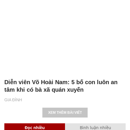
Diễn viên Võ Hoài Nam: 5 bố con luôn an
tâm khi có bà xã quán xuyến
GIA ĐÌNH
XEM THÊM BÀI VIẾT
Đọc nhiều
Bình luận nhiều