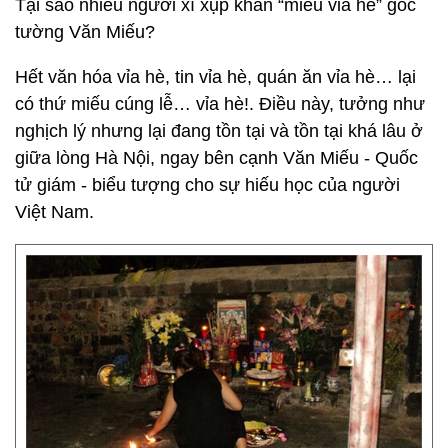
Tại sao nhiều người xì xụp khấn “miếu vỉa hè” góc
tường Văn Miếu?
Hết văn hóa vỉa hè, tin vỉa hè, quán ăn vỉa hè… lại
có thứ miếu cúng lễ… vỉa hè!. Điều này, tưởng như
nghịch lý nhưng lại đang tồn tại và tồn tại khá lâu ở
giữa lòng Hà Nội, ngay bên cạnh Văn Miếu - Quốc
tử giám - biểu tượng cho sự hiếu học của người
Việt Nam.