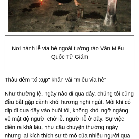
Nơi hành lễ vỉa hè ngoài tường rào Văn Miếu -
Quốc Tử Giám
Thâu đêm "xì xụp" khấn vái “miếu vỉa hè”
Như thường lệ, ngày nào đi qua đây, chúng tôi cũng
đều bắt gặp cảnh khói hương nghi ngút. Mỗi khi có
dịp đi qua đây vào buổi tối, không khỏi ngỡ ngàng
về mật độ người chờ lễ, người lễ ở đây. Sự việc
diễn ra khá lâu, như câu chuyện thường ngày
nhưng lại kích thích sự tò mò của nhiều người qua