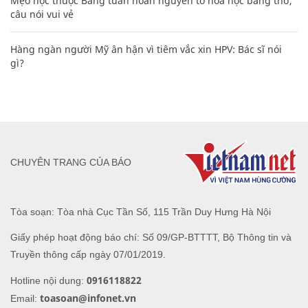
Mẹo học thuộc Bảng tuần hoàn nguyên tố hóa học bằng thơ,
câu nói vui vẻ
Hàng ngàn người Mỹ ân hận vì tiêm vắc xin HPV: Bác sĩ nói
gì?
CHUYÊN TRANG CỦA BÁO
Tòa soạn: Tòa nhà Cục Tần Số, 115 Trần Duy Hưng Hà Nội
Giấy phép hoạt động báo chí: Số 09/GP-BTTTT, Bộ Thông tin và
Truyền thông cấp ngày 07/01/2019.
0916118822
Hotline nội dung:
toasoan@infonet.vn
Email: