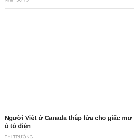
Người Việt ở Canada thắp lửa cho giấc mơ
ô tô điện
THỊ TRƯỜNG