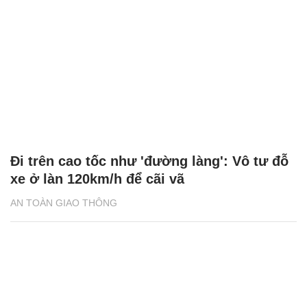
Đi trên cao tốc như 'đường làng': Vô tư đỗ
xe ở làn 120km/h để cãi vã
AN TOÀN GIAO THÔNG