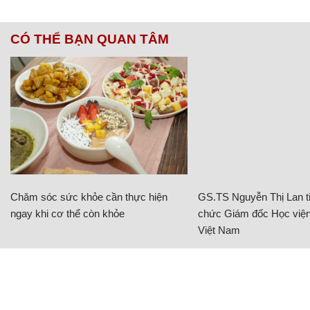
CÓ THỂ BẠN QUAN TÂM
Chăm sóc sức khỏe cần thực hiện
GS.TS Nguyễn Thị Lan ti
ngay khi cơ thể còn khỏe
chức Giám đốc Học viện
Việt Nam