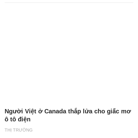
Người Việt ở Canada thắp lửa cho giấc mơ
ô tô điện
THỊ TRƯỜNG