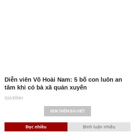
Diễn viên Võ Hoài Nam: 5 bố con luôn an
tâm khi có bà xã quán xuyến
GIA ĐÌNH
XEM THÊM BÀI VIẾT
Đọc nhiều
Bình luận nhiều