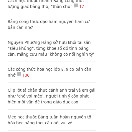
Cách học thuộc nhanh Bảng công thức
lượng giác bằng thơ, "thần chú"
17
Bảng công thức đạo hàm nguyên hàm cơ
bản cần nhớ
Nguyễn Phương Hằng sở hữu khối tài sản
"siêu khủng", từng khoe sổ đỏ tính bằng
cân, mắng cựu mẫu 'không có nổi nghìn tỷ'
Các công thức hóa học lớp 8, 9 cơ bản cần
nhớ
106
Clip lột tả chân thực cảnh anh trai và em gái
như 'chó với mèo', người tinh ý còn phát
hiện một vấn đề trong giáo dục con
Mẹo học thuộc Bảng tuần hoàn nguyên tố
hóa học bằng thơ, câu nói vui vẻ