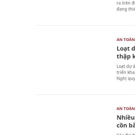
ra trên 
đang thi
AN TOÀN
Loạt 
thập 
Loạt dự 
triển kh
Nghị quy
AN TOÀN
Nhiều
cồn b