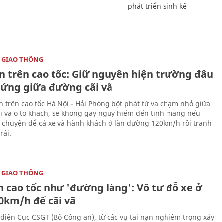
phát triển sinh kế
 GIAO THÔNG
ạn trên cao tốc: Giữ nguyên hiện trường đâu
đứng giữa đường cãi vã
ạn trên cao tốc Hà Nội - Hải Phòng bột phát từ va chạm nhỏ giữa
ải và ô tô khách, sẽ không gây nguy hiểm đến tính mạng nếu
 chuyện để cả xe và hành khách ở làn đường 120km/h rồi tranh
rái.
 GIAO THÔNG
n cao tốc như 'đường làng': Vô tư đỗ xe ở
20km/h để cãi vã
 diện Cục CSGT (Bộ Công an), từ các vụ tai nạn nghiêm trọng xảy