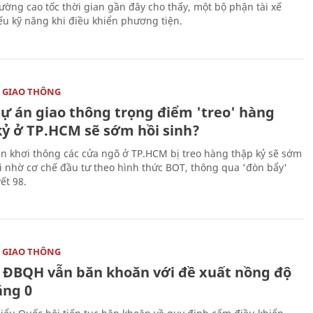
đường cao tốc thời gian gần đây cho thấy, một bộ phận tài xế
ếu kỹ năng khi điều khiển phương tiện.
 GIAO THÔNG
dự án giao thông trọng điểm 'treo' hàng
kỷ ở TP.HCM sẽ sớm hồi sinh?
án khơi thông các cửa ngõ ở TP.HCM bị treo hàng thập kỷ sẽ sớm
ai nhờ cơ chế đầu tư theo hình thức BOT, thông qua 'đòn bẩy'
ết 98.
 GIAO THÔNG
 ĐBQH vẫn băn khoăn với đề xuất nồng độ
ằng 0