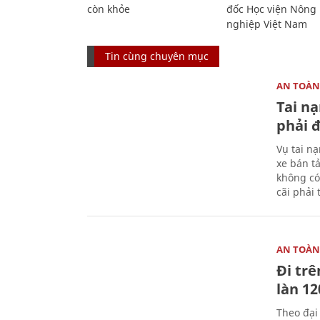
còn khỏe
đốc Học viện Nông
nghiệp Việt Nam
Tin cùng chuyên mục
AN TOÀN
Tai n
phải 
Vụ tai n
xe bán t
không có
cãi phải t
AN TOÀN
Đi trê
làn 1
Theo đại