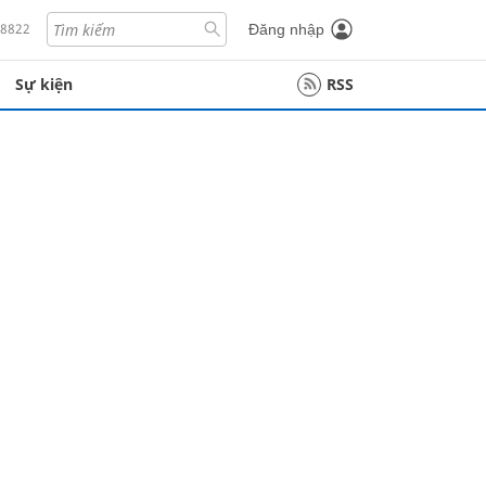
18822
Đăng nhập
Sự kiện
RSS