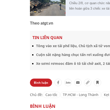
Chiều 2/8, cơ quan chức năn
liên hoàn giữa 3 chiếc xe t
Theo atgt.vn
TIN LIÊN QUAN
Tông vào xe tải phế liệu, Chủ tịch xã tử vo
Cuộn sắt nặng hàng chục tấn rơi xuống đư
Xe sơmi rơmooc đâm ô tô tải chở axit, 2 tà
Bình luận
Chủ đề:
Cao tốc
TP.HCM - Long Thành
Kẹt