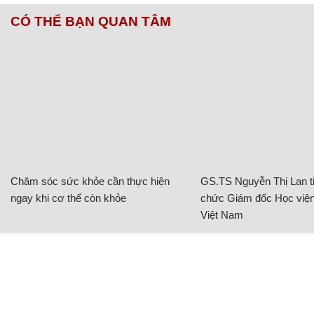
CÓ THỂ BẠN QUAN TÂM
Chăm sóc sức khỏe cần thực hiện
GS.TS Nguyễn Thị Lan ti
ngay khi cơ thể còn khỏe
chức Giám đốc Học viện
Việt Nam