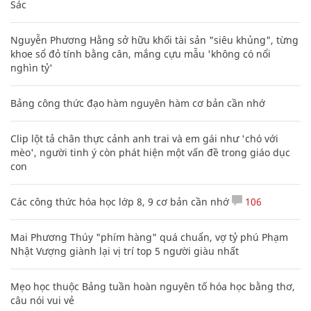
Sác
Nguyễn Phương Hằng sở hữu khối tài sản "siêu khủng", từng
khoe sổ đỏ tính bằng cân, mắng cựu mẫu 'không có nổi
nghìn tỷ'
Bảng công thức đạo hàm nguyên hàm cơ bản cần nhớ
Clip lột tả chân thực cảnh anh trai và em gái như 'chó với
mèo', người tinh ý còn phát hiện một vấn đề trong giáo dục
con
Các công thức hóa học lớp 8, 9 cơ bản cần nhớ
106
Mai Phương Thúy "phím hàng" quá chuẩn, vợ tỷ phú Phạm
Nhật Vượng giành lại vị trí top 5 người giàu nhất
Mẹo học thuộc Bảng tuần hoàn nguyên tố hóa học bằng thơ,
câu nói vui vẻ