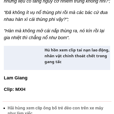
nhưng liệu có tăng nguy cơ nhiễm trùng không nhỉ?';
"Đã không ít vụ nổ thùng phi rồi mà các bác cứ đua
nhau hàn xì cái thùng phi vậy?";
"Hàn mà không mở cái nắp thùng ra, nó kín rồi lại
gia nhiệt thì chẳng nổ như bom".
Hú hồn xem clip tai nạn lao động,
nhân vật chính thoát chết trong
gang tấc
Lam Giang
Clip: MXH
Hãi hùng xem clip ông bố trẻ đèo con trên xe máy
như làm xiếc