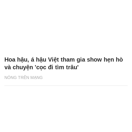
Hoa hậu, á hậu Việt tham gia show hẹn hò
và chuyện 'cọc đi tìm trâu'
NÓNG TRÊN MẠNG