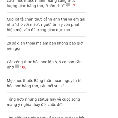
Cách học thuộc nhanh Bảng công thức
lượng giác bằng thơ, "thần chú"
17
Clip lột tả chân thực cảnh anh trai và em gái
như 'chó với mèo', người tinh ý còn phát
hiện một vấn đề trong giáo dục con
20 số điện thoại ma ám bạn không bao giờ
nên gọi
Các công thức hóa học lớp 8, 9 cơ bản cần
nhớ
106
Mẹo học thuộc Bảng tuần hoàn nguyên tố
hóa học bằng thơ, câu nói vui vẻ
Tổng hợp những status hay về cuộc sống
mang ý nghĩa thay đổi cuộc đời
Tìm hiểu tư tưởng Nguyễn Du qua đoạn kết