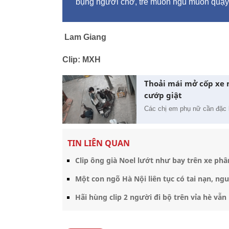
bụng người chở, trẻ muốn ngủ muốn quậy 
Lam Giang
Clip: MXH
Thoải mái mở cốp xe 
cướp giật
Các chị em phụ nữ cần đặc bi
TIN LIÊN QUAN
Clip ông già Noel lướt như bay trên xe ph
Một con ngõ Hà Nội liên tục có tai nạn, ng
Hãi hùng clip 2 người đi bộ trên vỉa hè vẫn