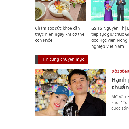
Chăm sóc sức khỏe cần
GS.TS Nguyễn Thị 
thực hiện ngay khi cơ thể
tiếp tục giữ chức 
còn khỏe
đốc Học viện Nông
nghiệp Việt Nam
Tin cùng chuyên mục
ĐỜI SỐN
Hạnh 
chuẩn 
MC Vân H
khổ. "Tô
cuộc sốn