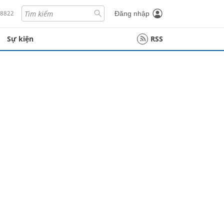
18822
Đăng nhập
Sự kiện
RSS