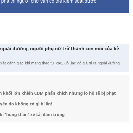
phá thì người chở vẫn có thể kiểm soát được
ngoài đường, người phụ nữ trở thành con mồi của kẻ
ệt cảnh giác khi mang theo túi xác, đồ đạc có giá trị ra ngoài đường.
ân khối lớn khiến CĐM phấn khích nhưng lo hộ sẽ bị phạt
uyên do không có gì bí ẩn!
 bị 'hung thần' xe tải đâm trúng