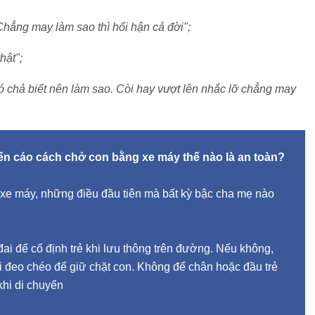
Chẳng may làm sao thì hối hận cả đời";
hật";
hó chả biết nên làm sao. Còi hay vượt lên nhắc lỡ chẳng may
yến cáo cách chở con bằng xe máy thế nào là an toàn?
n xe máy, những điều đầu tiên mà bất kỳ bậc cha mẹ nào
 đai để cố định trẻ khi lưu thông trên đường. Nếu không,
i đeo chéo để giữ chặt con. Không để chân hoặc đầu trẻ
khi di chuyển