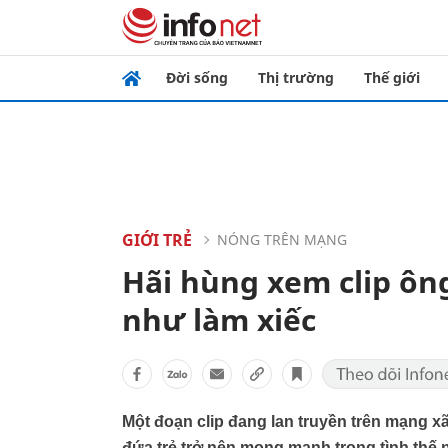
Đời sống
Thị trường
Thế giới
GIỚI TRẺ
NÓNG TRÊN MẠNG
Hãi hùng xem clip ôn
như làm xiếc
Một đoạn clip đang lan truyền trên mạng x
đứa trẻ trở nên mong manh trong tình thế 