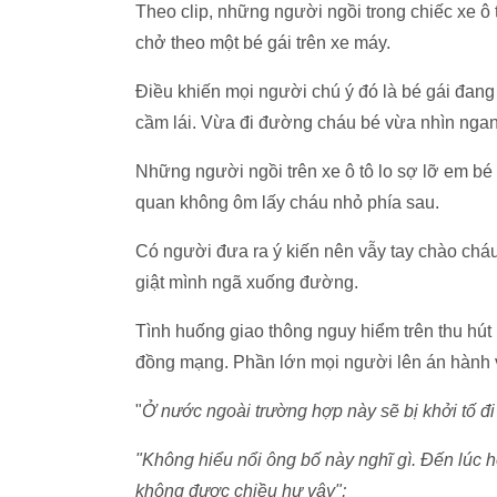
Theo clip, những người ngồi trong chiếc xe ô 
chở theo một bé gái trên xe máy.
Điều khiến mọi người chú ý đó là bé gái đan
cầm lái. Vừa đi đường cháu bé vừa nhìn ngang
Những người ngồi trên xe ô tô lo sợ lỡ em b
quan không ôm lấy cháu nhỏ phía sau.
Có người đưa ra ý kiến nên vẫy tay chào chá
giật mình ngã xuống đường.
Tình huống giao thông nguy hiểm trên thu hút
đồng mạng. Phần lớn mọi người lên án hành v
"
Ở nước ngoài trường hợp này sẽ bị khởi tố đi 
"Không hiểu nổi ông bố này nghĩ gì. Đến lúc h
không được chiều hư vậy";