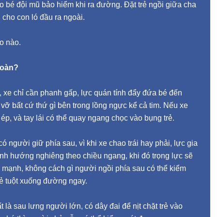
ho bé đội mũ bảo hiểm khi ra đường. Đặt trẻ ngồi giữa cha
 cho con ló đầu ra ngoài.
do nào.
 toàn?
ất, xe chỉ cần phanh gấp, lực quán tính đẩy đứa bé đến
ẽ vỡ bất cứ thứ gì bên trong lồng ngực kể cả tim. Nếu xe
n ép, và tay lái có thể quay ngang chọc vào bụng trẻ.
ó người giữ phía sau, vì khi xe chao trái hay phải, lực gia
uynh hướng nghiêng theo chiều ngang, khi đó trọng lực sẽ
g mạnh, không cách gì người ngồi phía sau có thể kiểm
trẻ tuột xuống đường ngay.
t là sau lưng người lớn, có dây đai để nịt chặt trẻ vào