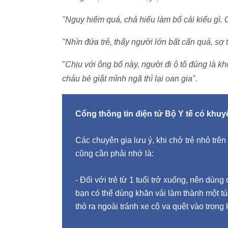
"Nguy hiểm quá, chả hiểu làm bố cái kiểu gì. 
"Nhìn đứa trẻ, thấy người lớn bất cẩn quá, sợ t
"
Chịu với ông bố này, người đi ô tô đúng là k
cháu bé giật mình ngã thì lại oan gia".
Cổng thông tin điện tử Bộ Y tế có khu
Các chuyên gia lưu ý, khi chở trẻ nhỏ trê
cũng cần phải nhớ là:
- Đối với trẻ từ 1 tuổi trở xuống, nên dùng
bạn có thể dùng khăn vải làm thành một tú
thò ra ngoài tránh xe cộ va quệt vào trong 