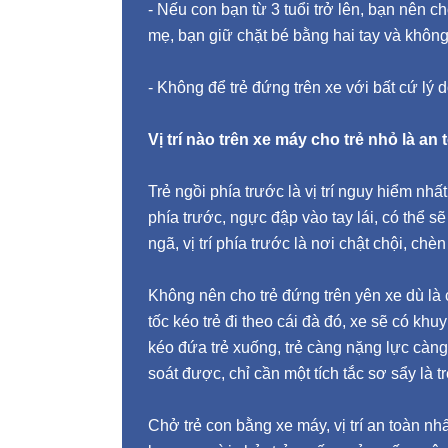
- Nếu con bạn từ 3 tuổi trở lên, bạn nên c
mẹ, bạn giữ chặt bé bằng hai tay và không
- Không để trẻ đứng trên xe với bất cứ lý 
Vị trí nào trên xe máy cho trẻ nhỏ là an
Trẻ ngồi phía trước là vị trí nguy hiểm nh
phía trước, ngực đập vào tay lái, có thể s
ngã, vị trí phía trước là nơi chật chội, chè
Không nên cho trẻ đứng trên yên xe dù là c
tốc kéo trẻ đi theo cái đà đó, xe sẽ có kh
kéo đứa trẻ xuống, trẻ càng nặng lực càn
soát được, chỉ cần một tích tắc sơ sẩy là 
Chở trẻ con bằng xe máy, vị trí an toàn nhấ