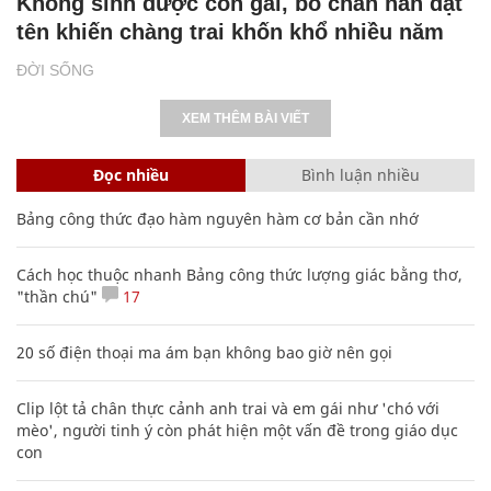
Không sinh được con gái, bố chán nản đặt
tên khiến chàng trai khốn khổ nhiều năm
ĐỜI SỐNG
XEM THÊM BÀI VIẾT
Đọc nhiều
Bình luận nhiều
Bảng công thức đạo hàm nguyên hàm cơ bản cần nhớ
Cách học thuộc nhanh Bảng công thức lượng giác bằng thơ,
"thần chú"
17
20 số điện thoại ma ám bạn không bao giờ nên gọi
Clip lột tả chân thực cảnh anh trai và em gái như 'chó với
mèo', người tinh ý còn phát hiện một vấn đề trong giáo dục
con