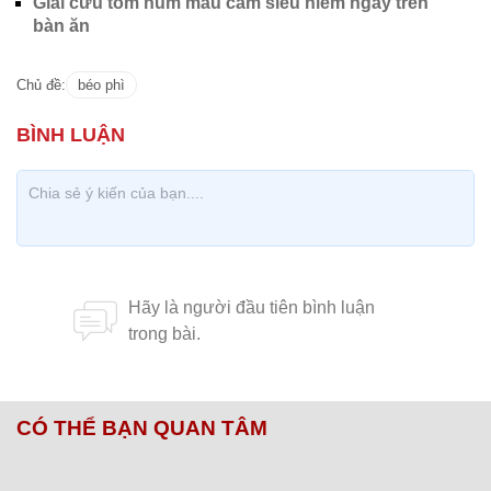
Giải cứu tôm hùm màu cam siêu hiếm ngay trên
bàn ăn
Chủ đề:
béo phì
CÓ THỂ BẠN QUAN TÂM