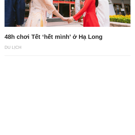
48h chơi Tết ‘hết mình’ ở Hạ Long
DU LỊCH