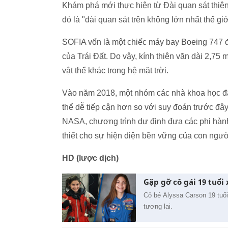
Khám phá mới thực hiện từ Đài quan sát thi
đó là "đài quan sát trên không lớn nhất thế giớ
SOFIA vốn là một chiếc máy bay Boeing 747 đ
của Trái Đất. Do vậy, kính thiên văn dài 2,75 m
vật thể khác trong hệ mặt trời.
Vào năm 2018, một nhóm các nhà khoa học đã
thể dễ tiếp cận hơn so với suy đoán trước đây
NASA, chương trình dự định đưa các phi hành
thiết cho sự hiện diện bền vững của con người 
HD (lược dịch)
Gặp gỡ cô gái 19 tuổ
Cô bé Alyssa Carson 19 tuổi
tương lai.