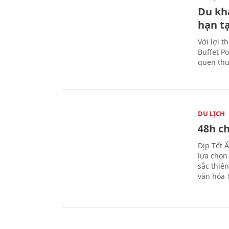
Du kh
hạn t
Với lợi t
Buffet P
quen thu
DU LỊCH
48h ch
Dịp Tết 
lựa chọn
sắc thiê
văn hóa 