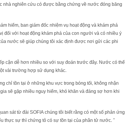
các nhà nghiên cứu có được bằng chứng về nước đóng băng
hám hiểm, ban giám đốc nhiệm vụ hoạt động và khám phá
 vị đối với hoạt động khám phá của con người và có nhiều ý
í của nước sẽ giúp chúng tôi xác định được nơi gửi các phi
iếp cận dễ hơn nhiều so với suy đoán trước đây. Nước có thể
ột vài trường hợp sử dụng khác.
ăng chỉ tồn tại ở những khu vực trong bóng tối, không nhận
 gia sẽ gặp nhiều nguy hiểm, khó khăn và đáng sợ hơn khi
quan sát từ đài SOFIA chúng tôi biết rằng có một số phản ứng
 thực sự thì chứng tỏ có sự tồn tại của phân tử nước. "