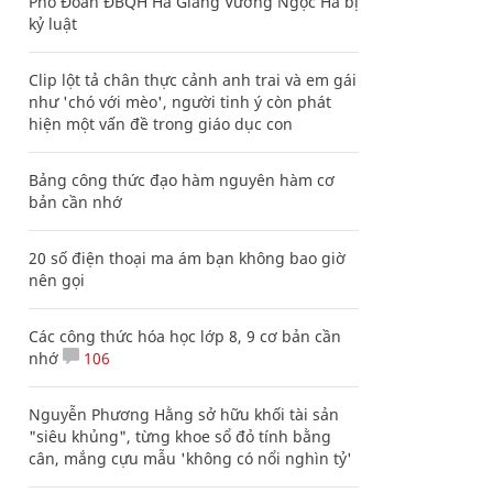
Phó Đoàn ĐBQH Hà Giang Vương Ngọc Hà bị
kỷ luật
Clip lột tả chân thực cảnh anh trai và em gái
như 'chó với mèo', người tinh ý còn phát
hiện một vấn đề trong giáo dục con
Bảng công thức đạo hàm nguyên hàm cơ
bản cần nhớ
20 số điện thoại ma ám bạn không bao giờ
nên gọi
Các công thức hóa học lớp 8, 9 cơ bản cần
nhớ
106
Nguyễn Phương Hằng sở hữu khối tài sản
"siêu khủng", từng khoe sổ đỏ tính bằng
cân, mắng cựu mẫu 'không có nổi nghìn tỷ'