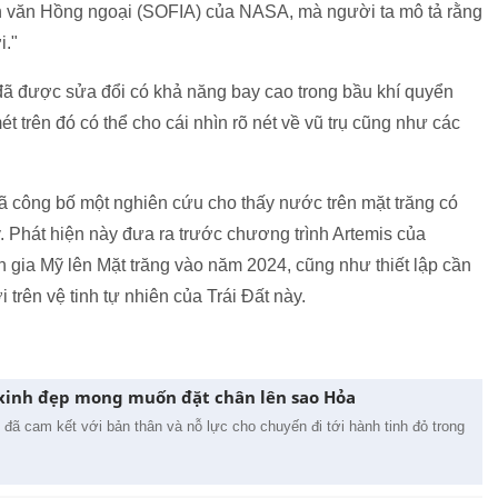
ên văn Hồng ngoại (SOFIA) của NASA, mà người ta mô tả rằng
i."
ã được sửa đổi có khả năng bay cao trong bầu khí quyển
ét trên đó có thể cho cái nhìn rõ nét về vũ trụ cũng như các
 công bố một nghiên cứu cho thấy nước trên mặt trăng có
. Phát hiện này đưa ra trước chương trình Artemis của
 gia Mỹ lên Mặt trăng vào năm 2024, cũng như thiết lập cần
trên vệ tinh tự nhiên của Trái Đất này.
i xinh đẹp mong muốn đặt chân lên sao Hỏa
 đã cam kết với bản thân và nỗ lực cho chuyến đi tới hành tinh đỏ trong