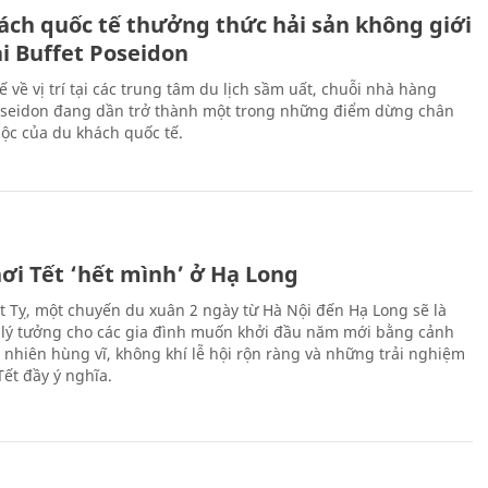
ách quốc tế thưởng thức hải sản không giới
ại Buffet Poseidon
hế về vị trí tại các trung tâm du lịch sầm uất, chuỗi nhà hàng
oseidon đang dần trở thành một trong những điểm dừng chân
ộc của du khách quốc tế.
ơi Tết ‘hết mình’ ở Hạ Long
Ất Tỵ, một chuyến du xuân 2 ngày từ Hà Nội đến Hạ Long sẽ là
 lý tưởng cho các gia đình muốn khởi đầu năm mới bằng cảnh
n nhiên hùng vĩ, không khí lễ hội rộn ràng và những trải nghiệm
Tết đầy ý nghĩa.