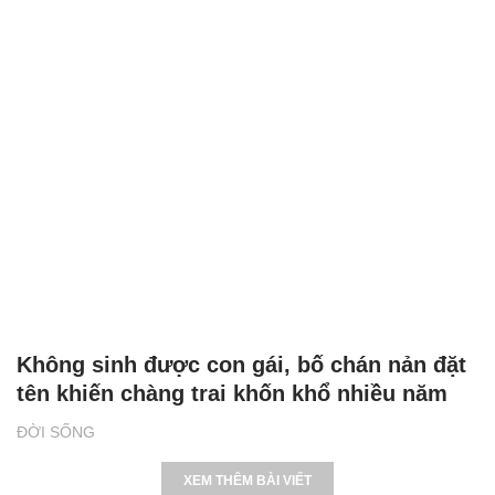
Không sinh được con gái, bố chán nản đặt
tên khiến chàng trai khốn khổ nhiều năm
ĐỜI SỐNG
XEM THÊM BÀI VIẾT