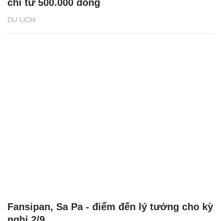
chỉ từ 500.000 đồng
DU LỊCH
Fansipan, Sa Pa - điểm đến lý tưởng cho kỳ
nghỉ 2/9