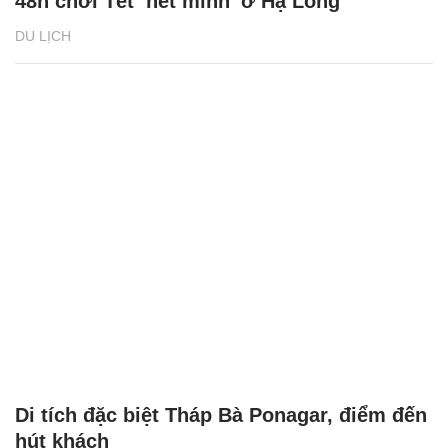
48h chơi Tết ‘hết mình’ ở Hạ Long
DU LỊCH
Di tích đặc biệt Tháp Bà Ponagar, điểm đến
hút khách