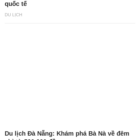
quốc tế
DU LỊCH
Du lịch Đà Nẵng: Khám phá Bà Nà về đêm