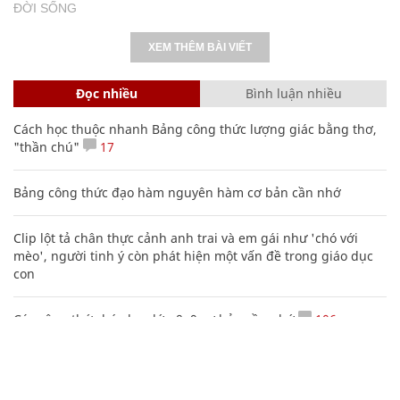
ĐỜI SỐNG
XEM THÊM BÀI VIẾT
Đọc nhiều
Bình luận nhiều
Cách học thuộc nhanh Bảng công thức lượng giác bằng thơ,
"thần chú"
17
Bảng công thức đạo hàm nguyên hàm cơ bản cần nhớ
Clip lột tả chân thực cảnh anh trai và em gái như 'chó với
mèo', người tinh ý còn phát hiện một vấn đề trong giáo dục
con
Các công thức hóa học lớp 8, 9 cơ bản cần nhớ
106
Nhiều điểm bất thường ở bằng đại học của Lý Nhã Kỳ