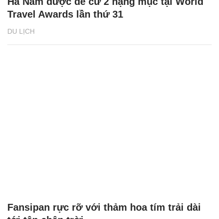
Hà Nam được đề cử 2 hạng mục tại World
Travel Awards lần thứ 31
DU LỊCH
Fansipan rực rỡ với thảm hoa tím trải dài