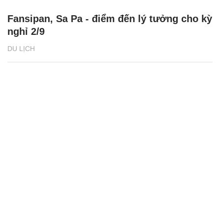
Fansipan, Sa Pa - điểm đến lý tưởng cho kỳ
nghỉ 2/9
DU LỊCH