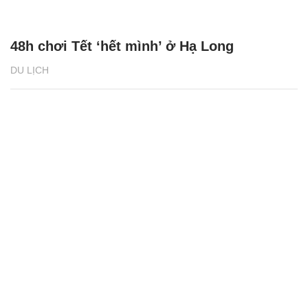
48h chơi Tết ‘hết mình’ ở Hạ Long
DU LỊCH