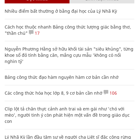
Nhiều điểm bất thường ở bằng đại học của Lý Nhã Kỳ
Cách học thuộc nhanh Bảng công thức lượng giác bằng thơ,
"thần chú"
17
Nguyễn Phương Hằng sở hữu khối tài sản "siêu khủng", từng
khoe sổ đỏ tính bằng cân, mắng cựu mẫu 'không có nổi
nghìn tỷ'
Bảng công thức đạo hàm nguyên hàm cơ bản cần nhớ
Các công thức hóa học lớp 8, 9 cơ bản cần nhớ
106
Clip lột tả chân thực cảnh anh trai và em gái như 'chó với
mèo', người tinh ý còn phát hiện một vấn đề trong giáo dục
con
Lý Nhã Kỳ lần đầu tâm sự về người cha Liệt sĩ đặc công rừng