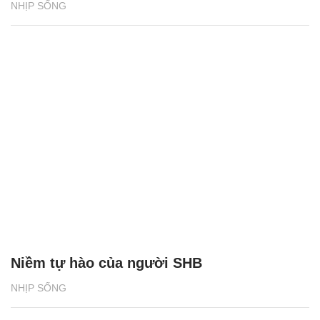
NHỊP SỐNG
Niềm tự hào của người SHB
NHỊP SỐNG