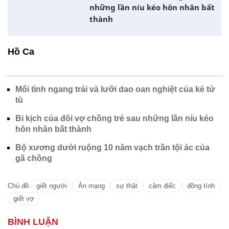
những lần níu kéo hôn nhân bất
thành
Hồ Ca
Mối tình ngang trái và lưỡi dao oan nghiệt của kẻ tử
tù
Bi kịch của đôi vợ chồng trẻ sau những lần níu kéo
hôn nhân bất thành
Bộ xương dưới ruộng 10 năm vạch trần tội ác của
gã chồng
Chủ đề:
giết người
Án mạng
sự thật
câm điếc
đồng tính
giết vợ