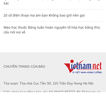
Sác
20 số điện thoại ma ám bạn không bao giờ nên gọi
Mẹo học thuộc Bảng tuần hoàn nguyên tố hóa học bằng thơ,
câu nói vui vẻ
CHUYÊN TRANG CỦA BÁO
Tòa soạn: Tòa nhà Cục Tần Số, 115 Trần Duy Hưng Hà Nội
Giấy phép hoạt động báo chí: Số 09/GP-BTTTT, Bộ Thông tin và
Truyền thông cấp ngày 07/01/2019.
0916118822
Hotline nội dung: