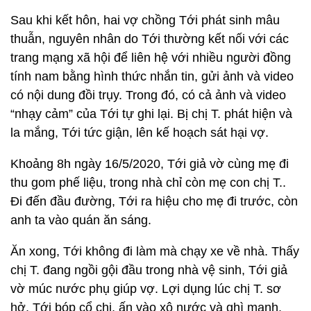
Sau khi kết hôn, hai vợ chồng Tới phát sinh mâu
thuẫn, nguyên nhân do Tới thường kết nối với các
trang mạng xã hội để liên hệ với nhiều người đồng
tính nam bằng hình thức nhắn tin, gửi ảnh và video
có nội dung đồi trụy. Trong đó, có cả ảnh và video
“nhạy cảm” của Tới tự ghi lại. Bị chị T. phát hiện và
la mắng, Tới tức giận, lên kế hoạch sát hại vợ.
Khoảng 8h ngày 16/5/2020, Tới giả vờ cùng mẹ đi
thu gom phế liệu, trong nhà chỉ còn mẹ con chị T..
Đi đến đầu đường, Tới ra hiệu cho mẹ đi trước, còn
anh ta vào quán ăn sáng.
Ăn xong, Tới không đi làm mà chạy xe về nhà. Thấy
chị T. đang ngồi gội đầu trong nhà vệ sinh, Tới giả
vờ múc nước phụ giúp vợ. Lợi dụng lúc chị T. sơ
hở, Tới bóp cổ chị, ấn vào xô nước và ghì mạnh.