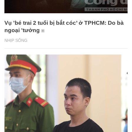
Vụ 'bé trai 2 tuổi bị bắt cóc’ ở TPHCM: Do bà
ngoại 'tưởng
NHỊP SỐNG