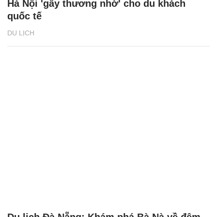
Hà Nội 'gây thương nhớ' cho du khách
quốc tế
DU LỊCH