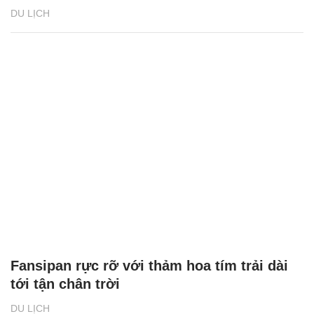
DU LỊCH
Fansipan rực rỡ với thảm hoa tím trải dài
tới tận chân trời
DU LỊCH