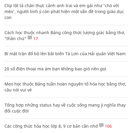
Clip lột tả chân thực cảnh anh trai và em gái như 'chó với
mèo', người tinh ý còn phát hiện một vấn đề trong giáo dục
con
Cách học thuộc nhanh Bảng công thức lượng giác bằng thơ,
"thần chú"
17
Bí mật trận đổ bộ lên bãi biển Tà Lơn của Hải quân Việt Nam
20 số điện thoại ma ám bạn không bao giờ nên gọi
Mẹo học thuộc Bảng tuần hoàn nguyên tố hóa học bằng thơ,
câu nói vui vẻ
Tổng hợp những status hay về cuộc sống mang ý nghĩa thay
đổi cuộc đời
Các công thức hóa học lớp 8, 9 cơ bản cần nhớ
106