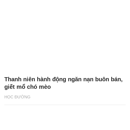
Thanh niên hành động ngăn nạn buôn bán,
giết mổ chó mèo
HỌC ĐƯỜNG