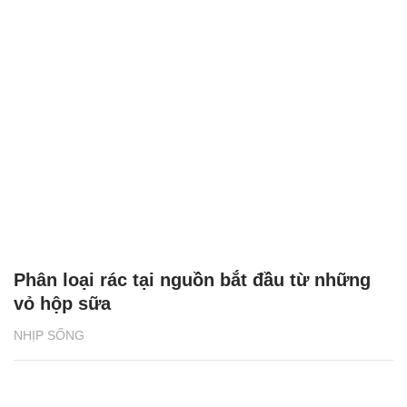
Phân loại rác tại nguồn bắt đầu từ những
vỏ hộp sữa
NHỊP SỐNG