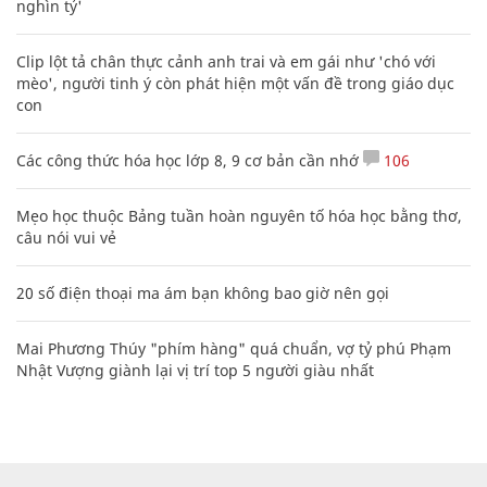
nghìn tỷ'
Clip lột tả chân thực cảnh anh trai và em gái như 'chó với
mèo', người tinh ý còn phát hiện một vấn đề trong giáo dục
con
Các công thức hóa học lớp 8, 9 cơ bản cần nhớ
106
Mẹo học thuộc Bảng tuần hoàn nguyên tố hóa học bằng thơ,
câu nói vui vẻ
20 số điện thoại ma ám bạn không bao giờ nên gọi
Mai Phương Thúy "phím hàng" quá chuẩn, vợ tỷ phú Phạm
Nhật Vượng giành lại vị trí top 5 người giàu nhất