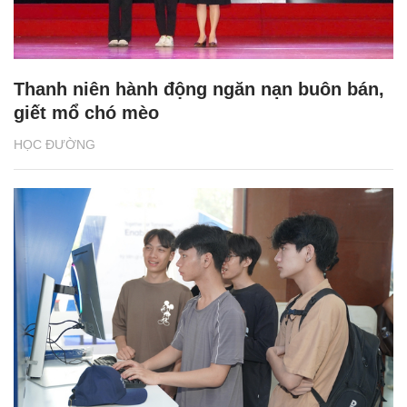
Thanh niên hành động ngăn nạn buôn bán,
giết mổ chó mèo
HỌC ĐƯỜNG