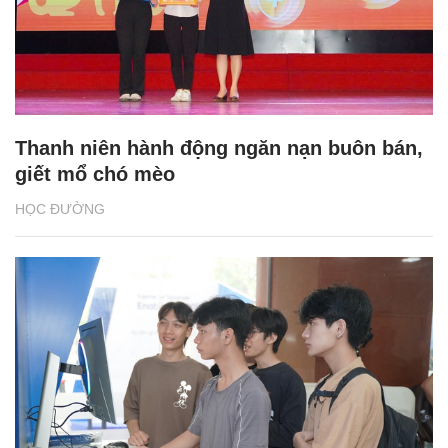
Thanh niên hành động ngăn nạn buôn bán,
giết mổ chó mèo
HỌC ĐƯỜNG