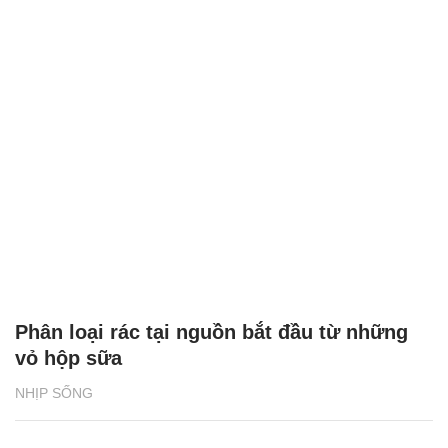
Phân loại rác tại nguồn bắt đầu từ những
vỏ hộp sữa
NHỊP SỐNG