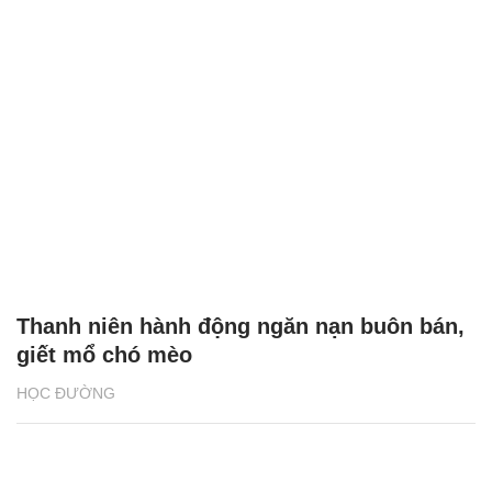
Thanh niên hành động ngăn nạn buôn bán,
giết mổ chó mèo
HỌC ĐƯỜNG