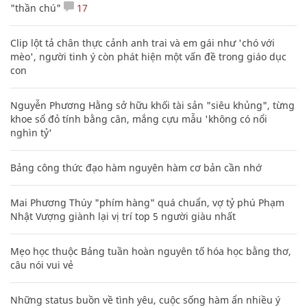
"thần chú"
17
Clip lột tả chân thực cảnh anh trai và em gái như 'chó với
mèo', người tinh ý còn phát hiện một vấn đề trong giáo dục
con
Nguyễn Phương Hằng sở hữu khối tài sản "siêu khủng", từng
khoe sổ đỏ tính bằng cân, mắng cựu mẫu 'không có nổi
nghìn tỷ'
Bảng công thức đạo hàm nguyên hàm cơ bản cần nhớ
Mai Phương Thúy "phím hàng" quá chuẩn, vợ tỷ phú Phạm
Nhật Vượng giành lại vị trí top 5 người giàu nhất
Mẹo học thuộc Bảng tuần hoàn nguyên tố hóa học bằng thơ,
câu nói vui vẻ
Những status buồn về tình yêu, cuộc sống hàm ẩn nhiều ý