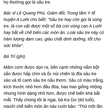
họ thường gọi là sâu tre.
Bác sĩ Lê Quang Phú, Giám đốc Trung tâm Y tế
huyện A Lưới cho biết: "Sâu tre hay còn gọi là sùng
tre, là con vật được một số bà con vùng cao A Lưới
hay bắt về chế biến các món ăn. Loài sâu tre này có
hàm lượng đạm cao, giàu chất dinh dưỡng, tốt cho
sức khỏe".
Bá Trí (ghi)
Mâm cơm được dọn ra, bên cạnh những nắm bột
sắn được hấp chín và ốc núi chiên là đĩa sâu tre
xào và tô canh sâu tre nấu thơm. Sâu có màu trắng,
kích thước nhỏ hơn đầu đũa, hao hao giống nhộng
nhưng hình dáng nhỏ hơn, được chế biến khá bắt
mắt. Thấy chúng tôi ái ngại, bà Ka Dư (60 tuổi),
người chế biến món ăn này cười bảo: “Thử một lần