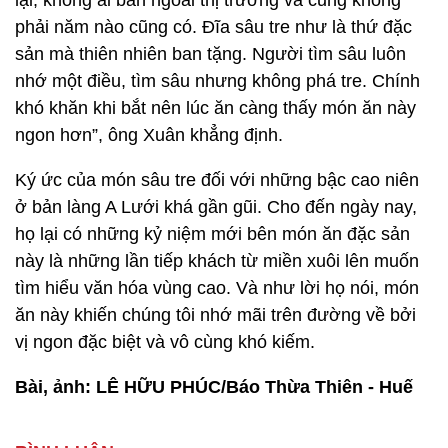
lại, không ai bán ngoài thị trường và cũng không
phải năm nào cũng có. Đĩa sâu tre như là thứ đặc
sản mà thiên nhiên ban tặng. Người tìm sâu luôn
nhớ một điều, tìm sâu nhưng không phá tre. Chính
khó khăn khi bắt nên lúc ăn càng thấy món ăn này
ngon hơn”, ông Xuân khẳng định.
Ký ức của món sâu tre đối với những bậc cao niên
ở bản làng A Lưới khá gần gũi. Cho đến ngày nay,
họ lại có những kỷ niệm mới bên món ăn đặc sản
này là những lần tiếp khách từ miền xuôi lên muốn
tìm hiểu văn hóa vùng cao. Và như lời họ nói, món
ăn này khiến chúng tôi nhớ mãi trên đường về bởi
vị ngon đặc biệt và vô cùng khó kiếm.
Bài, ảnh: LÊ HỮU PHÚC/Báo Thừa Thiên - Huế