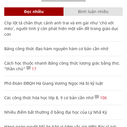
Đọc nhiều
Bình luận nhiều
Clip lột tả chân thực cảnh anh trai và em gái như 'chó với
mèo', người tinh ý còn phát hiện một vấn đề trong giáo dục
con
Bảng công thức đạo hàm nguyên hàm cơ bản cần nhớ
Cách học thuộc nhanh Bảng công thức lượng giác bằng thơ,
"thần chú"
17
Phó Đoàn ĐBQH Hà Giang Vương Ngọc Hà bị kỷ luật
Các công thức hóa học lớp 8, 9 cơ bản cần nhớ
106
Nhiều điểm bất thường ở bằng đại học của Lý Nhã Kỳ
Hàng ngàn người Mỹ ân hận vì tiêm vắc xin HPV: Bác sĩ nói