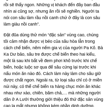
rồi sẽ thấy ngon. Những vị khách đến đây ban đầu
nhìn ai cũng sợ, nhưng ăn rồi sẽ nghiền. Người ta
nói con sâu làm rầu nồi canh chứ ở đây là con sâu
làm giàu nồi canh”.
Đặt đũa dùng thử món “đặc sản” vùng cao, chúng
tôi cảm nhận được vị béo của sâu hòa lẫn trong
cách chế biến, nêm nếm gia vị của người Pa Kô. Bà
Ka Dư bảo, sâu tre được chế biến theo hai kiểu,
một là sau khi bắt về đem phơi khô trước khi chế
biến, hoặc luộc sơ qua để sâu cứng lại trước khi
nấu món ăn nào đó. Cách làm này làm cho sâu giữ
được chất ngon. Ngoài ra, từ loại sâu chỉ có ở miền
núi này, có thể chế biến ra hàng chục món ăn khác
nhau như xào, chiên, băm chả,… mà những người
dân ở A Lưới thường giới thiệu đó thứ đặc sản vùng
cao lạ mắt nhưng không kém phần dinh dưỡng.