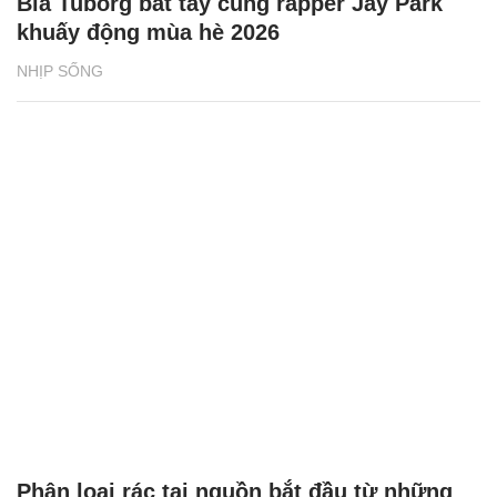
Bia Tuborg bắt tay cùng rapper Jay Park
khuấy động mùa hè 2026
NHỊP SỐNG
Phân loại rác tại nguồn bắt đầu từ những