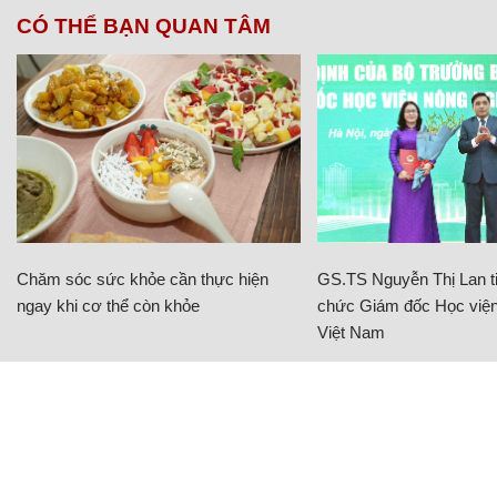
CÓ THỂ BẠN QUAN TÂM
Chăm sóc sức khỏe cần thực hiện
GS.TS Nguyễn Thị Lan ti
ngay khi cơ thể còn khỏe
chức Giám đốc Học viện
Việt Nam