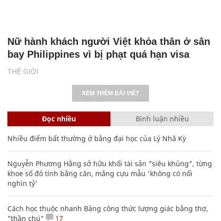
Nữ hành khách người Việt khỏa thân ở sân
bay Philippines vì bị phạt quá hạn visa
THẾ GIỚI
XEM THÊM BÀI VIẾT
Đọc nhiều
Bình luận nhiều
Nhiều điểm bất thường ở bằng đại học của Lý Nhã Kỳ
Nguyễn Phương Hằng sở hữu khối tài sản "siêu khủng", từng
khoe sổ đỏ tính bằng cân, mắng cựu mẫu 'không có nổi
nghìn tỷ'
Cách học thuộc nhanh Bảng công thức lượng giác bằng thơ,
"thần chú"
17