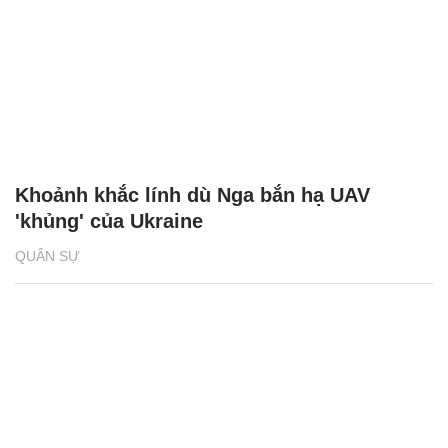
Khoảnh khắc lính dù Nga bắn hạ UAV
'khủng' của Ukraine
QUÂN SỰ