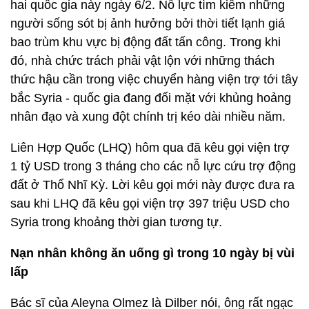
hai quốc gia này ngày 6/2. Nỗ lực tìm kiếm những
người sống sót bị ảnh hưởng bởi thời tiết lạnh giá
bao trùm khu vực bị động đất tấn công. Trong khi
đó, nhà chức trách phải vật lộn với những thách
thức hậu cần trong việc chuyển hàng viện trợ tới tây
bắc Syria - quốc gia đang đối mặt với khủng hoảng
nhân đạo và xung đột chính trị kéo dài nhiều năm.
Liên Hợp Quốc (LHQ) hôm qua đã kêu gọi viện trợ
1 tỷ USD trong 3 tháng cho các nỗ lực cứu trợ động
đất ở Thổ Nhĩ Kỳ. Lời kêu gọi mới này được đưa ra
sau khi LHQ đã kêu gọi viện trợ 397 triệu USD cho
Syria trong khoảng thời gian tương tự.
Nạn nhân không ăn uống gì trong 10 ngày bị vùi
lấp
Bác sĩ của Aleyna Olmez là Dilber nói, ông rất ngạc