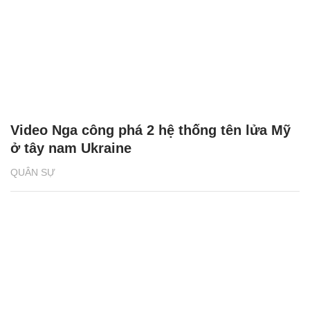
Video Nga công phá 2 hệ thống tên lửa Mỹ
ở tây nam Ukraine
QUÂN SỰ