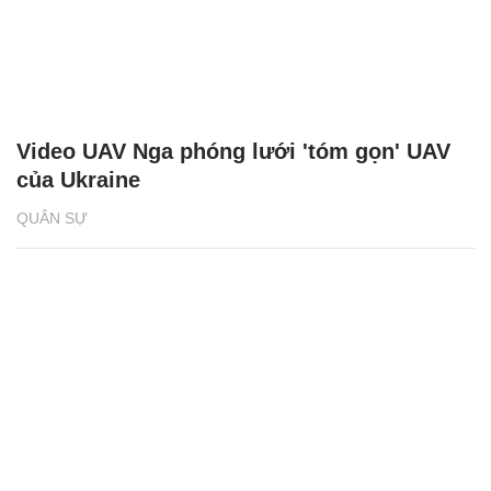
Video UAV Nga phóng lưới 'tóm gọn' UAV
của Ukraine
QUÂN SỰ