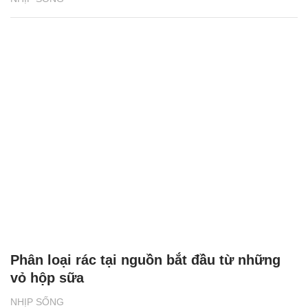
Phân loại rác tại nguồn bắt đầu từ những
vỏ hộp sữa
NHỊP SỐNG