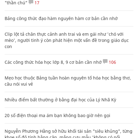
"thần chú"
17
Bảng công thức đạo hàm nguyên hàm cơ bản cần nhớ
Clip lột tả chân thực cảnh anh trai và em gái như 'chó với
mèo', người tinh ý còn phát hiện một vấn đề trong giáo dục
con
Các công thức hóa học lớp 8, 9 cơ bản cần nhớ
106
Mẹo học thuộc Bảng tuần hoàn nguyên tố hóa học bằng thơ,
câu nói vui vẻ
Nhiều điểm bất thường ở bằng đại học của Lý Nhã Kỳ
20 số điện thoại ma ám bạn không bao giờ nên gọi
Nguyễn Phương Hằng sở hữu khối tài sản "siêu khủng", từng
khoe sổ đỏ tính bằng cân, mắng cựu mẫu 'không có nổi