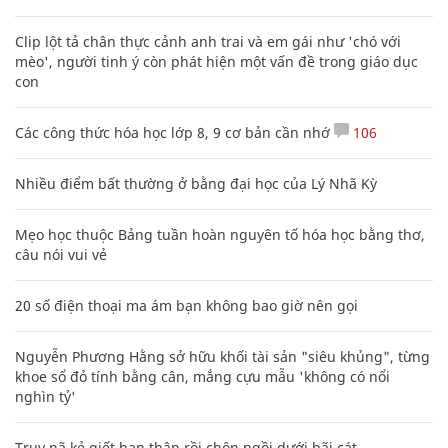
Clip lột tả chân thực cảnh anh trai và em gái như 'chó với
mèo', người tinh ý còn phát hiện một vấn đề trong giáo dục
con
Các công thức hóa học lớp 8, 9 cơ bản cần nhớ
106
Nhiều điểm bất thường ở bằng đại học của Lý Nhã Kỳ
Mẹo học thuộc Bảng tuần hoàn nguyên tố hóa học bằng thơ,
câu nói vui vẻ
20 số điện thoại ma ám bạn không bao giờ nên gọi
Nguyễn Phương Hằng sở hữu khối tài sản "siêu khủng", từng
khoe sổ đỏ tính bằng cân, mắng cựu mẫu 'không có nổi
nghìn tỷ'
Truy nã kẻ giết bạn thân rồi chôn ngồi dưới bãi cát