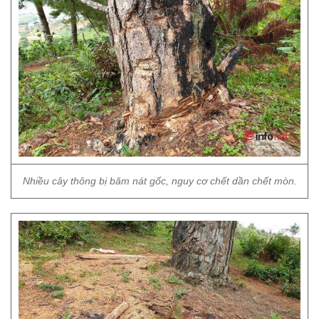
Nhiều cây thông bị băm nát gốc, nguy cơ chết dần chết mòn.