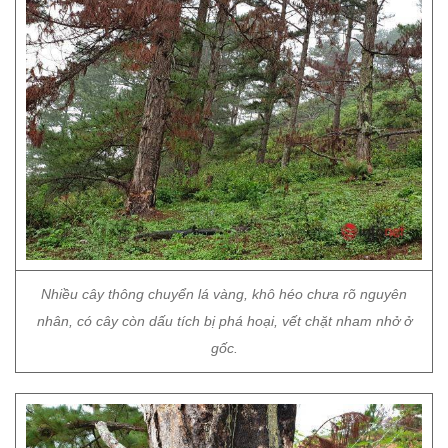
Nhiều cây thông chuyển lá vàng, khô héo chưa rõ nguyên
nhân, có cây còn dấu tích bị phá hoại, vết chặt nham nhở ở
gốc.