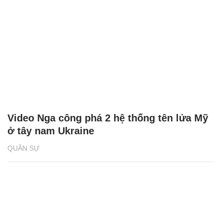
Video Nga công phá 2 hệ thống tên lửa Mỹ
ở tây nam Ukraine
QUÂN SỰ