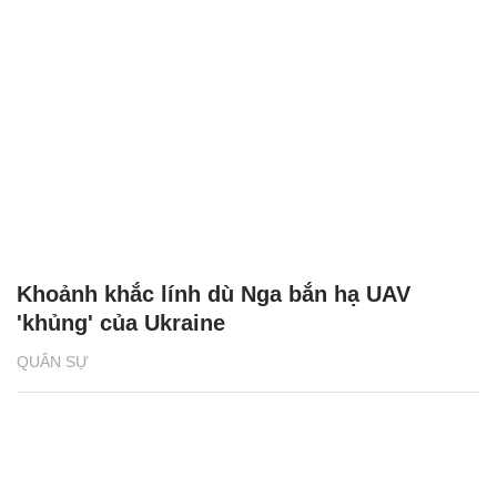
Khoảnh khắc lính dù Nga bắn hạ UAV
'khủng' của Ukraine
QUÂN SỰ