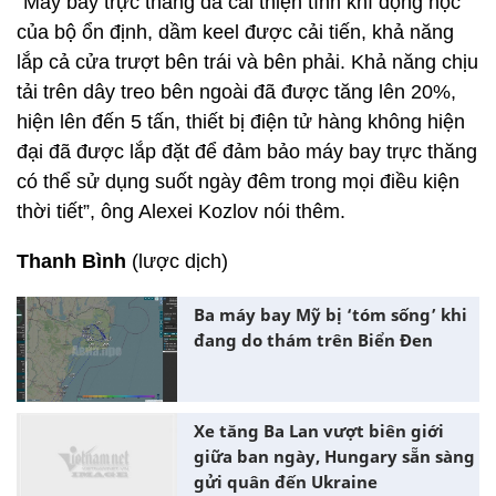
“Máy bay trực thăng đã cải thiện tính khí động học
của bộ ổn định, dầm keel được cải tiến, khả năng
lắp cả cửa trượt bên trái và bên phải. Khả năng chịu
tải trên dây treo bên ngoài đã được tăng lên 20%,
hiện lên đến 5 tấn, thiết bị điện tử hàng không hiện
đại đã được lắp đặt để đảm bảo máy bay trực thăng
có thể sử dụng suốt ngày đêm trong mọi điều kiện
thời tiết”, ông Alexei Kozlov nói thêm.
Thanh Bình
(lược dịch)
Ba máy bay Mỹ bị ‘tóm sống’ khi
đang do thám trên Biển Đen
Xe tăng Ba Lan vượt biên giới
giữa ban ngày, Hungary sẵn sàng
gửi quân đến Ukraine