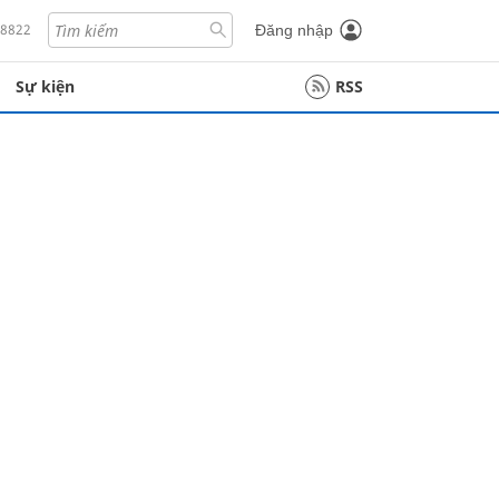
18822
Đăng nhập
Sự kiện
RSS