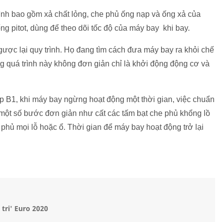
rình bao gồm xả chất lỏng, che phủ ống nạp và ống xả của
ống pitot, dùng để theo dõi tốc độ của máy bay khi bay.
ược lại quy trình. Họ đang tìm cách đưa máy bay ra khỏi chế
g quá trình này không đơn giản chỉ là khởi động động cơ và
p B1, khi máy bay ngừng hoạt động một thời gian, việc chuẩn
ừ một số bước đơn giản như cất các tấm bạt che phủ khổng lồ
hủ mọi lỗ hoặc ổ. Thời gian để máy bay hoạt động trở lại
 tri' Euro 2020