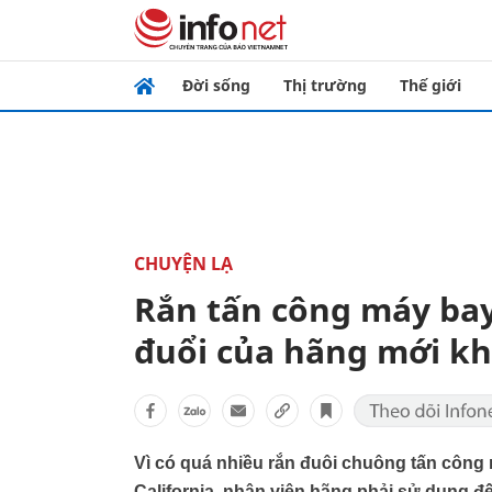
Đời sống
Thị trường
Thế giới
CHUYỆN LẠ
Rắn tấn công máy ba
đuổi của hãng mới kh
Vì có quá nhiều rắn đuôi chuông tấn công
California, nhân viên hãng phải sử dụng đế