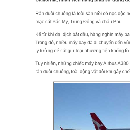
Rắn đuôi chuông là loài săn mồi có nọc độc n
mạc cát Bắc Mỹ, Trung Đông và châu Phi.
Kể từ khi đại dịch bắt đầu, hàng nghìn máy ba
Trong đó, nhiều máy bay đã di chuyển đến vùn
lý tưởng để cất giữ loại phương tiện khổng lồ
Tuy nhiên, những chiếc máy bay Airbus A380 
rắn đuôi chuông, loài động vật đôi khi gây ch