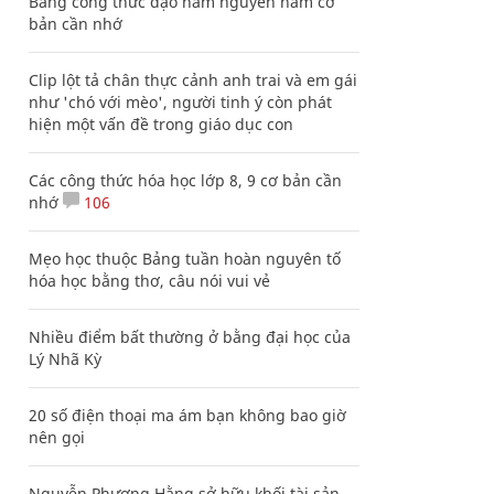
Bảng công thức đạo hàm nguyên hàm cơ
bản cần nhớ
Clip lột tả chân thực cảnh anh trai và em gái
như 'chó với mèo', người tinh ý còn phát
hiện một vấn đề trong giáo dục con
Các công thức hóa học lớp 8, 9 cơ bản cần
nhớ
106
Mẹo học thuộc Bảng tuần hoàn nguyên tố
hóa học bằng thơ, câu nói vui vẻ
Nhiều điểm bất thường ở bằng đại học của
Lý Nhã Kỳ
20 số điện thoại ma ám bạn không bao giờ
nên gọi
Nguyễn Phương Hằng sở hữu khối tài sản