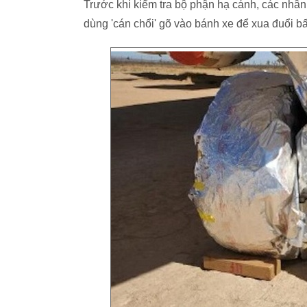
Trước khi kiểm tra bộ phận hạ cánh, các nhân
dùng 'cán chổi' gõ vào bánh xe để xua đuổi bấ