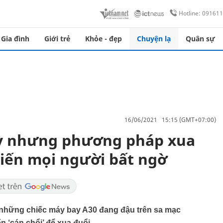
Hotline: 09161
Gia đình
Giới trẻ
Khỏe - đẹp
Chuyện lạ
Quân sự
16/06/2021 15:15 (GMT+07:00)
y nhưng phương pháp xua
iến mọi người bất ngờ
 những chiếc máy bay A30 đang đậu trên sa mạc
n ‘cán chổi’ để xua đuổi.