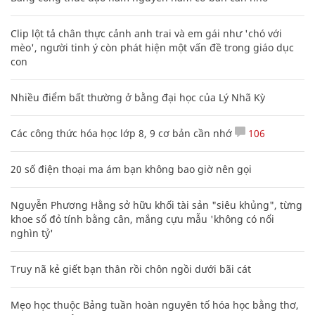
Clip lột tả chân thực cảnh anh trai và em gái như 'chó với
mèo', người tinh ý còn phát hiện một vấn đề trong giáo dục
con
Nhiều điểm bất thường ở bằng đại học của Lý Nhã Kỳ
Các công thức hóa học lớp 8, 9 cơ bản cần nhớ
106
20 số điện thoại ma ám bạn không bao giờ nên gọi
Nguyễn Phương Hằng sở hữu khối tài sản "siêu khủng", từng
khoe sổ đỏ tính bằng cân, mắng cựu mẫu 'không có nổi
nghìn tỷ'
Truy nã kẻ giết bạn thân rồi chôn ngồi dưới bãi cát
Mẹo học thuộc Bảng tuần hoàn nguyên tố hóa học bằng thơ,