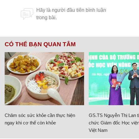
CÓ THỂ BẠN QUAN TÂM
Chăm sóc sức khỏe cần thực hiện
GS.TS Nguyễn Thị Lan ti
ngay khi cơ thể còn khỏe
chức Giám đốc Học viện
Việt Nam