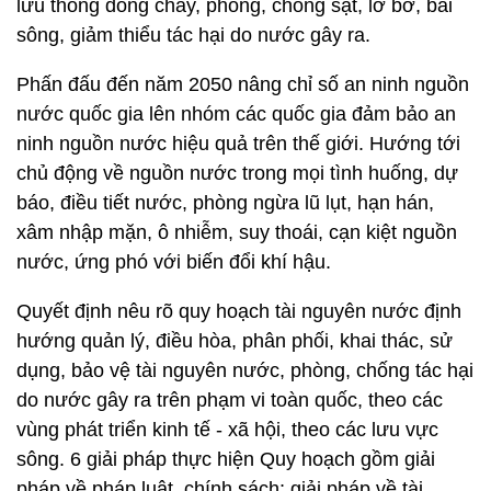
lưu thông dòng chảy, phòng, chống sạt, lở bờ, bãi
sông, giảm thiểu tác hại do nước gây ra.
Phấn đấu đến năm 2050 nâng chỉ số an ninh nguồn
nước quốc gia lên nhóm các quốc gia đảm bảo an
ninh nguồn nước hiệu quả trên thế giới. Hướng tới
chủ động về nguồn nước trong mọi tình huống, dự
báo, điều tiết nước, phòng ngừa lũ lụt, hạn hán,
xâm nhập mặn, ô nhiễm, suy thoái, cạn kiệt nguồn
nước, ứng phó với biến đổi khí hậu.
Quyết định nêu rõ quy hoạch tài nguyên nước định
hướng quản lý, điều hòa, phân phối, khai thác, sử
dụng, bảo vệ tài nguyên nước, phòng, chống tác hại
do nước gây ra trên phạm vi toàn quốc, theo các
vùng phát triển kinh tế - xã hội, theo các lưu vực
sông. 6 giải pháp thực hiện Quy hoạch gồm giải
pháp về pháp luật, chính sách; giải pháp về tài