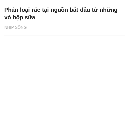
Phân loại rác tại nguồn bắt đầu từ những
vỏ hộp sữa
NHỊP SỐNG