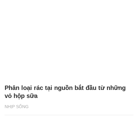
Phân loại rác tại nguồn bắt đầu từ những
vỏ hộp sữa
NHỊP SỐNG