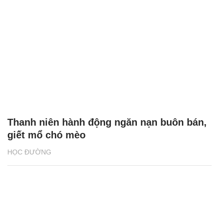
Thanh niên hành động ngăn nạn buôn bán,
giết mổ chó mèo
HỌC ĐƯỜNG