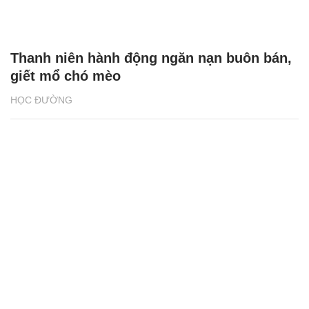
Thanh niên hành động ngăn nạn buôn bán,
giết mổ chó mèo
HỌC ĐƯỜNG