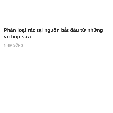
Phân loại rác tại nguồn bắt đầu từ những
vỏ hộp sữa
NHỊP SỐNG