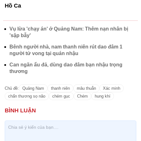
Hồ Ca
Vụ lừa 'chạy án' ở Quảng Nam: Thêm nạn nhân bị
'sập bẫy'
Bênh người nhà, nam thanh niên rút dao đâm 1
người tử vong tại quán nhậu
Can ngăn ẩu đả, dùng dao đâm bạn nhậu trọng
thương
Chủ đề:
Quảng Nam
thanh niên
mâu thuẫn
Xác minh
chấn thương sọ não
chém gục
Chém
hung khí