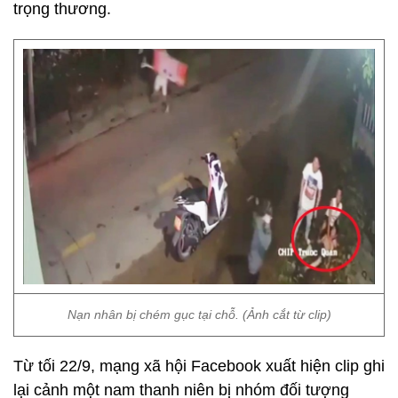
trọng thương.
Nạn nhân bị chém gục tại chỗ. (Ảnh cắt từ clip)
Từ tối 22/9, mạng xã hội Facebook xuất hiện clip ghi
lại cảnh một nam thanh niên bị nhóm đối tượng