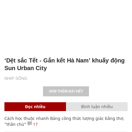
‘Dệt sắc Tết - Gắn kết Hà Nam’ khuấy động
Sun Urban City
NHỊP SỐNG
XEM THÊM BÀI VIẾT
Đọc nhiều
Bình luận nhiều
Cách học thuộc nhanh Bảng công thức lượng giác bằng thơ,
"thần chú"
17