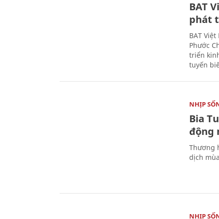
BAT V
phát t
BAT Việt
Phước Ch
triển ki
tuyến bi
NHỊP SỐ
Bia T
động 
Thương h
dịch mùa
NHỊP SỐ