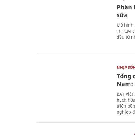
Phân 
sữa
Mô hình 
TPHCM ch
đầu từ n
NHỊP SỐ
Tổng 
Nam: 
BAT Việt
bạch hóa
triển bề
nghiệp đ