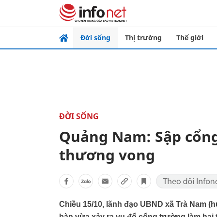
Đời sống
Thị trường
Thế giới
ĐỜI SỐNG
Quảng Nam: Sập cổng
thương vong
Chiều 15/10, lãnh đạo UBND xã Trà Nam (h
bàn vừa xảy ra vụ đổ cổng trường làm hai 