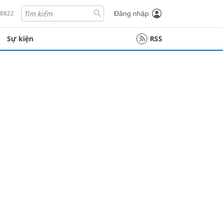
18822
Đăng nhập
Sự kiện
RSS