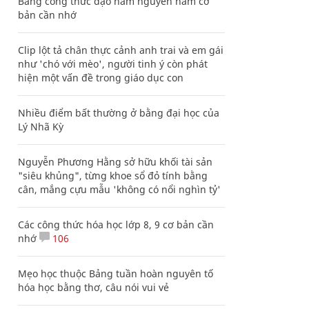
Bảng công thức đạo hàm nguyên hàm cơ
bản cần nhớ
Clip lột tả chân thực cảnh anh trai và em gái
như 'chó với mèo', người tinh ý còn phát
hiện một vấn đề trong giáo dục con
Nhiều điểm bất thường ở bằng đại học của
Lý Nhã Kỳ
Nguyễn Phương Hằng sở hữu khối tài sản
"siêu khủng", từng khoe sổ đỏ tính bằng
cân, mắng cựu mẫu 'không có nổi nghìn tỷ'
Các công thức hóa học lớp 8, 9 cơ bản cần
nhớ
106
Mẹo học thuộc Bảng tuần hoàn nguyên tố
hóa học bằng thơ, câu nói vui vẻ