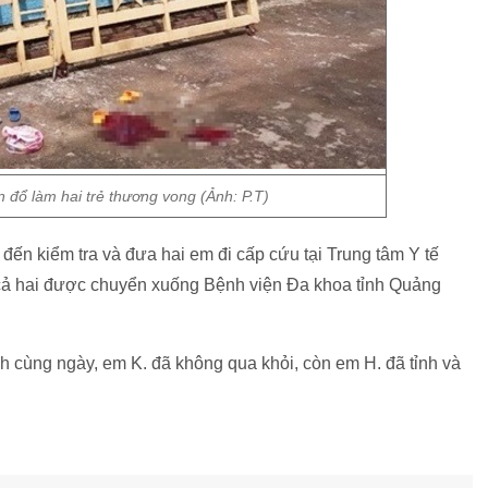
đổ làm hai trẻ thương vong (Ảnh: P.T)
 đến kiểm tra và đưa hai em đi cấp cứu tại Trung tâm Y tế
cả hai được chuyển xuống Bệnh viện Đa khoa tỉnh Quảng
5h cùng ngày, em K. đã không qua khỏi, còn em H. đã tỉnh và