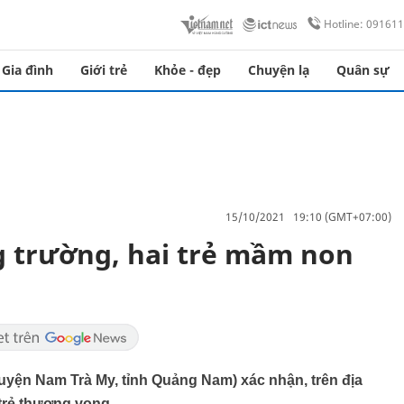
Hotline: 09161
Gia đình
Giới trẻ
Khỏe - đẹp
Chuyện lạ
Quân sự
15/10/2021 19:10 (GMT+07:00)
 trường, hai trẻ mầm non
uyện Nam Trà My, tỉnh Quảng Nam) xác nhận, trên địa
trẻ thương vong.