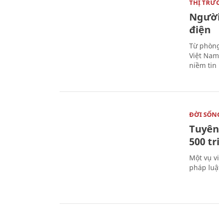
THỊ TRƯ
Người
điện
Từ phòng
Việt Nam 
niềm tin
ĐỜI SỐN
Tuyên 
500 t
Một vụ v
pháp luậ