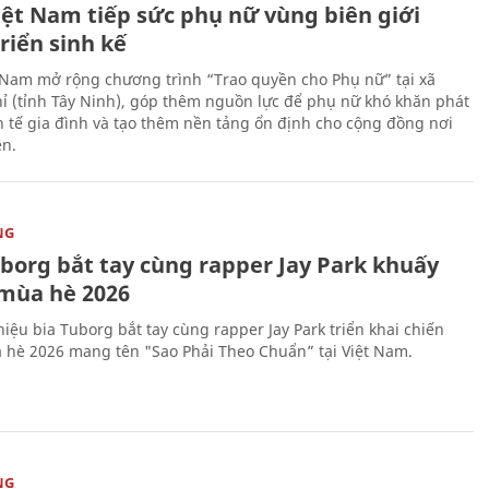
iệt Nam tiếp sức phụ nữ vùng biên giới
riển sinh kế
 Nam mở rộng chương trình “Trao quyền cho Phụ nữ” tại xã
ỉ (tỉnh Tây Ninh), góp thêm nguồn lực để phụ nữ khó khăn phát
nh tế gia đình và tạo thêm nền tảng ổn định cho cộng đồng nơi
ên.
NG
uborg bắt tay cùng rapper Jay Park khuấy
mùa hè 2026
iệu bia Tuborg bắt tay cùng rapper Jay Park triển khai chiến
 hè 2026 mang tên "Sao Phải Theo Chuẩn” tại Việt Nam.
NG