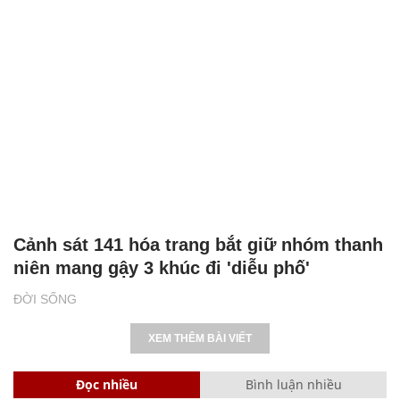
Cảnh sát 141 hóa trang bắt giữ nhóm thanh
niên mang gậy 3 khúc đi 'diễu phố'
ĐỜI SỐNG
XEM THÊM BÀI VIẾT
Đọc nhiều
Bình luận nhiều