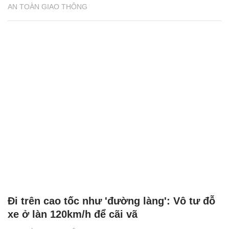
AN TOÀN GIAO THÔNG
Đi trên cao tốc như 'đường làng': Vô tư đỗ
xe ở làn 120km/h để cãi vã