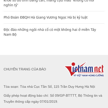
khoe sổ đỏ tính bằng cân, mắng cựu mẫu 'không có nổi
nghìn tỷ'
Phó Đoàn ĐBQH Hà Giang Vương Ngọc Hà bị kỷ luật
Độc đáo những ngôi nhà cổ có một không hai ở miền Tây
Nam Bộ
CHUYÊN TRANG CỦA BÁO
Tòa soạn: Tòa nhà Cục Tần Số, 115 Trần Duy Hưng Hà Nội
Giấy phép hoạt động báo chí: Số 09/GP-BTTTT, Bộ Thông tin và
Truyền thông cấp ngày 07/01/2019.