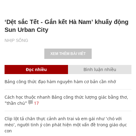
‘Dệt sắc Tết - Gắn kết Hà Nam’ khuấy động
Sun Urban City
NHỊP SỐNG
XEM THÊM BÀI VIẾT
Đọc nhiều
Bình luận nhiều
Bảng công thức đạo hàm nguyên hàm cơ bản cần nhớ
Cách học thuộc nhanh Bảng công thức lượng giác bằng thơ,
"thần chú"
17
Clip lột tả chân thực cảnh anh trai và em gái như 'chó với
mèo', người tinh ý còn phát hiện một vấn đề trong giáo dục
con