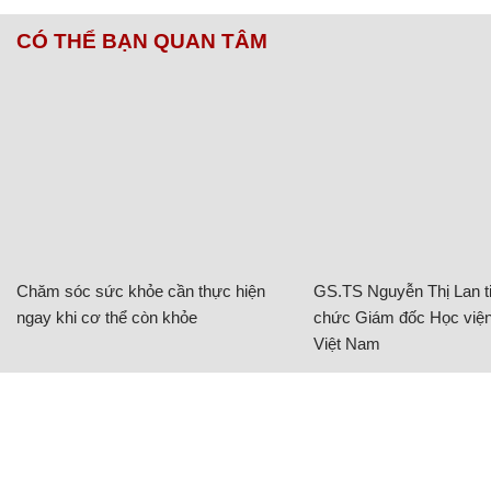
CÓ THỂ BẠN QUAN TÂM
Chăm sóc sức khỏe cần thực hiện
GS.TS Nguyễn Thị Lan ti
ngay khi cơ thể còn khỏe
chức Giám đốc Học viện
Việt Nam